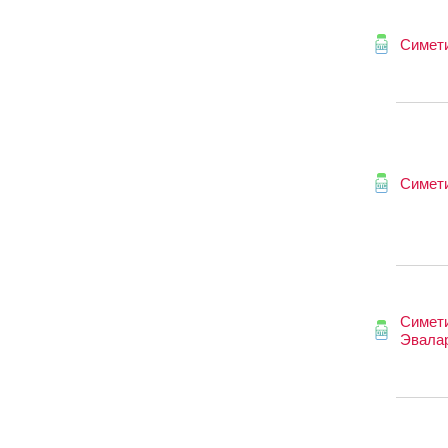
Симет
Симет
Симет
Эвала