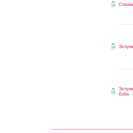
Спазм
Эспум
Эспум
бэби