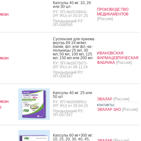
Кап­су­лы 40 мг: 10, 20
или 30 шт.
ПРОИЗВОДСТВО
РУ: ЛП-№(010804)-
икон
МЕДИКАМЕНТОВ
(РГ-RU) от 03.07.25
(Россия)
Предыдущий РУ:
ЛП-008595
Сус­пензия для при­ема
внутрь 69.19 мг/мл:
бан­ки, фл. или фл.-ка­
пель­ни­цы 25 мл, 30
ИВАНОВСКАЯ
мл, 50 мл, 100 мл, 125
икон
мл, 150 мл или 200 мл
ФАРМАЦЕВТИЧЕСКАЯ
(Россия)
ФАБРИКА
РУ: ЛП-№(007567)-
(РГ-RU) от 06.11.24
Предыдущий РУ:
ЛП-008397
Кап­су­лы 40 мг: 25 или
50 шт
(Россия)
ЭВАЛАР
икон
РУ: ЛП-№(009991)-
контакты:
(РГ-RU) от 28.04.25
р
(Россия)
ЭВАЛАР ЗАО
Предыдущий РУ:
ЛП-007287
Кап­су­лы 60 мг+300 мг:
10, 15, 20, 30, 40, 45,
(Россия)
ЭВАЛАР