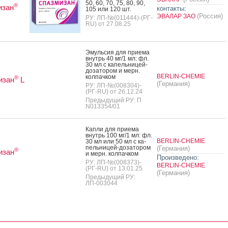
50, 60, 70, 75, 80, 90,
®
изан
контакты:
105 или 120 шт.
(Россия)
ЭВАЛАР ЗАО
РУ: ЛП-№(011444)-(РГ-
RU) от 27.08.25
Эмуль­сия для при­ема
внутрь 40 мг/1 мл: фл.
30 мл с ка­пель­ни­цей-
до­зато­ром и мерн.
BERLIN-CHEMIE
кол­пачком
®
изан
L
(Германия)
РУ: ЛП-№(008304)-
(РГ-RU) от 26.12.24
Предыдущий РУ: П
N013354/01
Кап­ли для при­ема
внутрь 100 мг/1 мл: фл.
BERLIN-CHEMIE
30 мл или 50 мл с ка­
пель­ни­цей-до­зато­ром
(Германия)
®
изан
и мерн. кол­пачком
Произведено:
РУ: ЛП-№(008373)-
BERLIN-CHEMIE
(РГ-RU) от 13.01.25
(Германия)
Предыдущий РУ:
ЛП-003044