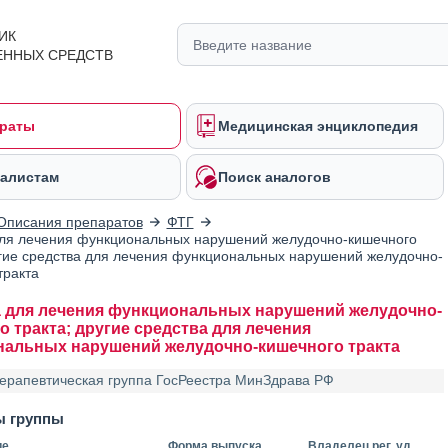
ИК
ЕННЫХ СРЕДСТВ
раты
Медицинская энциклопедия
алистам
Поиск аналогов
Описания препаратов
ФТГ
ля лечения функциональных нарушений желудочно-кишечного
угие средства для лечения функциональных нарушений желудочно-
тракта
 для лечения функциональных нарушений желудочно-
о тракта; другие средства для лечения
альных нарушений желудочно-кишечного тракта
ерапевтическая группа ГосРеестра МинЗдрава РФ
ы группы
ие
Форма выпуска
Владелец рег. уд.