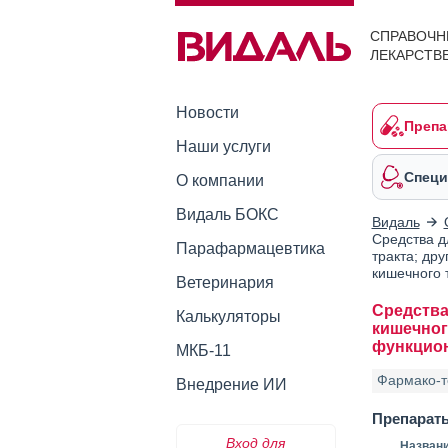
СПРАВОЧН
ЛЕКАРСТВ
Новости
Препа
Наши услуги
Специ
О компании
Видаль БОКС
Видаль
Средства д
Парафармацевтика
тракта; др
кишечного 
Ветеринария
Средства
Калькуляторы
кишечног
функцион
МКБ-11
Фармако-т
Внедрение ИИ
Препарат
Вход для
Назван