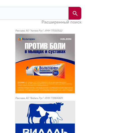
Расширенный поиск
Реклама. АО "Хелеон Рус", ИНН 770
3105112
Реклама. АО "Видаль Рус", ИНН 772
8043605