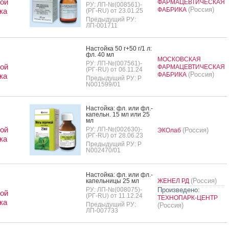
ой
ФАРМАЦЕВТИЧЕСКАЯ
РУ: ЛП-№(008561)-
(Россия)
ФАБРИКА
ка
(РГ-RU) от 23.01.25
Предыдущий РУ:
ЛП-001711
Нас­той­ка 50 г+50 г/1 л:
фл. 40 мл
МОСКОВСКАЯ
РУ: ЛП-№(007561)-
ой
ФАРМАЦЕВТИЧЕСКАЯ
(РГ-RU) от 06.11.24
(Россия)
ФАБРИКА
ка
Предыдущий РУ: Р
N001599/01
Нас­той­ка: фл. или фл.-
ка­пельн. 15 мл или 25
мл
ой
РУ: ЛП-№(002630)-
(Россия)
ЭКОлаб
(РГ-RU) от 28.06.23
ка
Предыдущий РУ: Р
N002470/01
Нас­той­ка: фл. или фл.-
(Россия)
ка­пель­ни­цы 25 мл
ЖЕНЕЛ РД
РУ: ЛП-№(008075)-
Произведено:
ой
(РГ-RU) от 11.12.24
ТЕХНОПАРК-ЦЕНТР
ка
Предыдущий РУ:
(Россия)
ЛП-007733