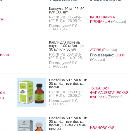
Кап­су­лы 40 мг: 25, 50
или 100 шт.
РУ: ЛП-№(005595)-
КАНОНФАРМА
ум
(РГ-RU) от 28.05.24
(Россия)
ПРОДАКШН
Предыдущий РУ:
ЛП-007547
Кап­ли для при­ема
внутрь 100 мг/мл: фл.
30 мл или 50 мл
(Россия)
АТОЛЛ
изан
РУ: ЛП-№(008424)-
Произведено:
ОЗОН
(РГ-RU) от 14.01.25
(Россия)
Предыдущий РУ:
ЛП-008322
Нас­той­ка 50 г+50 г/1 л:
25 мл фл. или фл.-ка­
пельн.
ТУЛЬСКАЯ
ой
РУ: ЛП-№(005991)-
ФАРМАЦЕВТИЧЕСКАЯ
(РГ-RU) от 26.06.24
(Россия)
ка
ФАБРИКА
Предыдущий РУ:
ЛП-001688
Нас­той­ка 50 г+50 г/1 л:
25 мл фл. или фл.-ка­
пельн., 10 или 20 л ка­
ИВАНОВСКАЯ
нис­тра