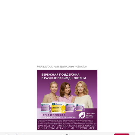
Реклама. ООО «Бионорика», ИНН 772
9590470