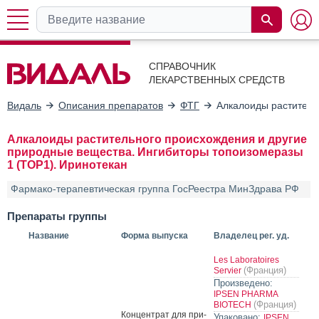
СПРАВОЧНИК
ЛЕКАРСТВЕННЫХ СРЕДСТВ
Видаль
Описания препаратов
ФТГ
Алкалоиды раститель
Алкалоиды растительного происхождения и другие
природные вещества. Ингибиторы топоизомеразы
1 (TOP1). Иринотекан
Фармако-терапевтическая группа ГосРеестра МинЗдрава РФ
Препараты группы
Название
Форма выпуска
Владелец рег. уд.
Les Laboratoires
(Франция)
Servier
Произведено:
IPSEN PHARMA
(Франция)
BIOTECH
Кон­цен­трат для при­
Упаковано:
IPSEN