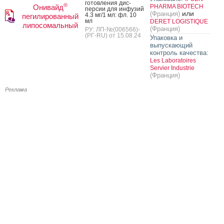
готов­ле­ния дис­
®
Онивайд
PHARMA BIOTECH
персии для ин­фу­зий
или
(Франция)
4.3 мг/1 мл: фл. 10
пегилированный
мл
DERET LOGISTIQUE
липосомальный
(Франция)
РУ: ЛП-№(006566)-
(РГ-RU) от 15.08.24
Упаковка и
выпускающий
контроль качества:
Les Laboratoires
Servier Industrie
(Франция)
Реклама