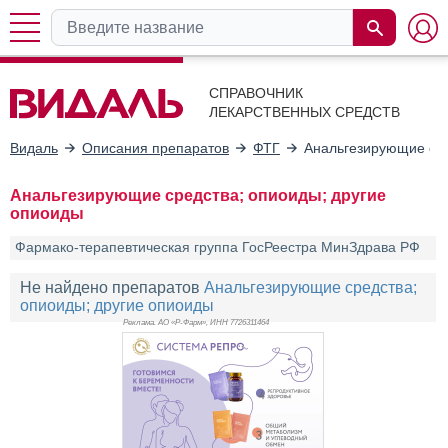
СПРАВОЧНИК
ЛЕКАРСТВЕННЫХ СРЕДСТВ
Видаль
Описания препаратов
ФТГ
Анальгезирующие сре
Анальгезирующие средства; опиоиды; другие
опиоиды
Фармако-терапевтическая группа ГосРеестра МинЗдрава РФ
Не найдено препаратов
Анальгезирующие средства;
опиоиды; другие опиоиды
Реклама. АО «Р-Фарм», ИНН 772
6311464