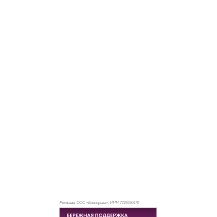
Реклама. ООО «Бионорика», ИНН 772
9590470