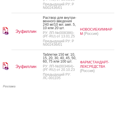
Предыдущий РУ: Р
N002436/01
Рас­твор для внут­ри­
вен­но­го вве­дения
240 мг/10 мл: амп. 5,
10 или 20 шт.
НОВОСИБХИМФАР
Эуфиллин
РУ: ЛП-№(008386)-
(Россия)
М
(РГ-RU) от 13.01.25
Предыдущий РУ: Р
N002436/01
Таб­летки 150 мг: 10,
15, 20, 30, 40, 45, 50,
60, 75 или 100 шт.
ФАРМСТАНДАРТ-
Эуфиллин
РУ: ЛП-№(003464)-
ЛЕКСРЕДСТВА
(РГ-RU) от 20.10.23
(Россия)
Предыдущий РУ:
ЛС-001105
Реклама