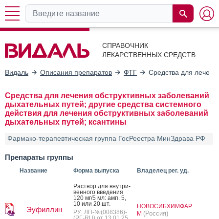
СПРАВОЧНИК
ЛЕКАРСТВЕННЫХ СРЕДСТВ
Видаль
Описания препаратов
ФТГ
Средства для лечени
Средства для лечения обструктивных заболеваний
дыхательных путей; другие средства системного
действия для лечения обструктивных заболеваний
дыхательных путей; ксантины
Фармако-терапевтическая группа ГосРеестра МинЗдрава РФ
Препараты группы
Название
Форма выпуска
Владелец рег. уд.
Рас­твор для внут­ри­
вен­но­го вве­дения
120 мг/5 мл: амп. 5,
10 или 20 шт.
НОВОСИБХИМФАР
Эуфиллин
РУ: ЛП-№(008386)-
(Россия)
М
(РГ-RU) от 13.01.25