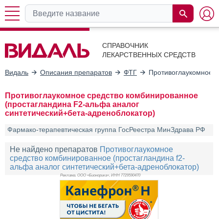
СПРАВОЧНИК
ЛЕКАРСТВЕННЫХ СРЕДСТВ
Видаль
Описания препаратов
ФТГ
Противоглаукомное с
Противоглаукомное средство комбинированное
(простагландина F2-альфа аналог
синтетический+бета-адреноблокатор)
Фармако-терапевтическая группа ГосРеестра МинЗдрава РФ
Не найдено препаратов
Противоглаукомное
средство комбинированное (простагландина f2-
альфа аналог синтетический+бета-адреноблокатор)
Реклама. ООО «Бионорика», ИНН 772
9590470