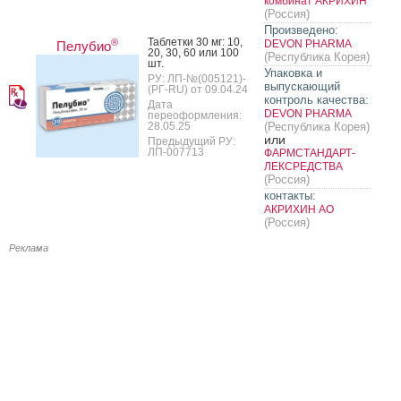
комбинат АКРИХИН
(Россия)
Произведено:
Таб­летки 30 мг: 10,
®
DEVON PHARMA
Пелубио
20, 30, 60 или 100
(Республика Корея)
шт.
Упаковка и
РУ: ЛП-№(005121)-
выпускающий
(РГ-RU) от 09.04.24
контроль качества:
Дата
DEVON PHARMA
переоформления:
28.05.25
(Республика Корея)
или
Предыдущий РУ:
ЛП-007713
ФАРМСТАНДАРТ-
ЛЕКСРЕДСТВА
(Россия)
контакты:
АКРИХИН АО
(Россия)
Реклама