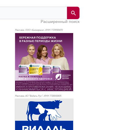
Расширенный поиск
Реклама. ООО «Бионорика», ИНН 772
9590470
Реклама. АО "Видаль Рус", ИНН 772
8043605