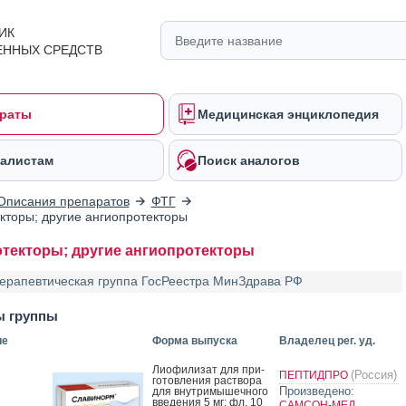
ИК
ЕННЫХ СРЕДСТВ
раты
Медицинская энциклопедия
алистам
Поиск аналогов
Описания препаратов
ФТГ
кторы; другие ангиопротекторы
текторы; другие ангиопротекторы
ерапевтическая группа ГосРеестра МинЗдрава РФ
ы группы
ие
Форма выпуска
Владелец рег. уд.
Ли­офи­лизат для при­
(Россия)
ПЕПТИДПРО
готов­ле­ния рас­тво­ра
Произведено:
для внут­ри­мышеч­но­го
вве­дения 5 мг: фл. 10
САМСОН-МЕД