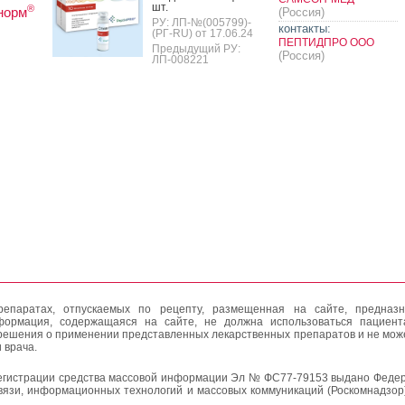
шт.
®
норм
(Россия)
РУ: ЛП-№(005799)-
контакты:
(РГ-RU) от 17.06.24
ПЕПТИДПРО ООО
Предыдущий РУ:
(Россия)
ЛП-008221
епаратах, отпускаемых по рецепту, размещенная на сайте, предназн
формация, содержащаяся на сайте, не должна использоваться пациен
решения о применении представленных лекарственных препаратов и не мож
 врача.
егистрации средства массовой информации Эл № ФС77-79153 выдано Федер
вязи, информационных технологий и массовых коммуникаций (Роскомнадзор