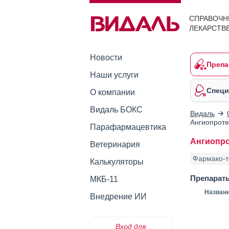
СПРАВОЧН
ЛЕКАРСТВ
Новости
Препа
Наши услуги
Специ
О компании
Видаль БОКС
Видаль
Ангиопроте
Парафармацевтика
Ангиопро
Ветеринария
Фармако-т
Калькуляторы
Препарат
МКБ-11
Назван
Внедрение ИИ
Вход для