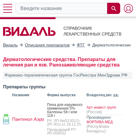
СПРАВОЧНИК
ЛЕКАРСТВЕННЫХ СРЕДСТВ
Видаль
Описания препаратов
ФТГ
Дерматологические с
Дерматологические средства. Препараты для
лечения ран и язв. Ранозаживляющие средства
Фармако-терапевтическая группа ГосРеестра МинЗдрава РФ
Препараты группы
Название
Форма выпуска
Владелец рег. уд.
Пе­на для на­руж­но­го
Арт-инвест групп
при­мене­ния 5%:
(Россия)
бал­ло­ны 58 г или
116 г
Произведено:
Пантенол Аэро
РУ: ЛП-№(013012)-
ФОРТИВА МЕД
(РГ-RU) от 26.12.25
(Республика
Предыдущий РУ:
Беларусь)
ЛП-008532