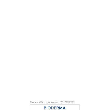
Реклама. ООО «НАОС Восток», ИНН 772
0394094