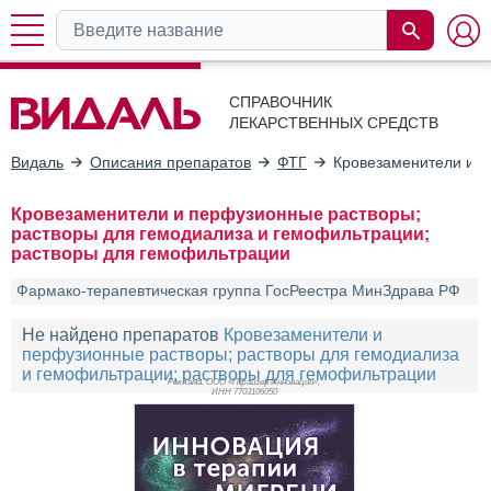
СПРАВОЧНИК
ЛЕКАРСТВЕННЫХ СРЕДСТВ
Видаль
Описания препаратов
ФТГ
Кровезаменители и п
Кровезаменители и перфузионные растворы;
растворы для гемодиализа и гемофильтрации;
растворы для гемофильтрации
Фармако-терапевтическая группа ГосРеестра МинЗдрава РФ
Не найдено препаратов
Кровезаменители и
перфузионные растворы; растворы для гемодиализа
и гемофильтрации; растворы для гемофильтрации
Реклама. ООО «Пфайзер Инновации»,
ИНН 770
3106050