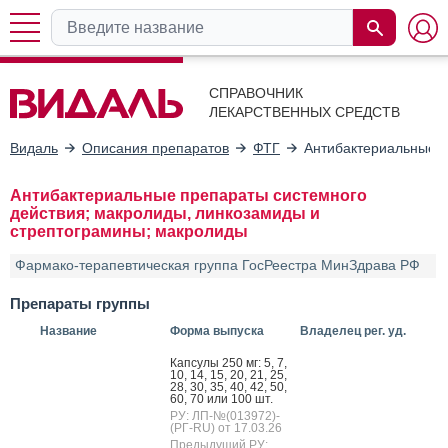
СПРАВОЧНИК
ЛЕКАРСТВЕННЫХ СРЕДСТВ
Видаль
Описания препаратов
ФТГ
Антибактериальные п
Антибактериальные препараты системного
действия; макролиды, линкозамиды и
стрептограмины; макролиды
Фармако-терапевтическая группа ГосРеестра МинЗдрава РФ
Препараты группы
Название
Форма выпуска
Владелец рег. уд.
Кап­су­лы 250 мг: 5, 7,
10, 14, 15, 20, 21, 25,
28, 30, 35, 40, 42, 50,
60, 70 или 100 шт.
РУ: ЛП-№(013972)-
(РГ-RU) от 17.03.26
Предыдущий РУ: