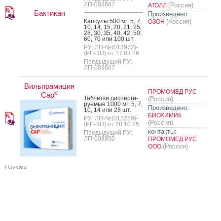
ЛП-003667
(Россия)
АТОЛЛ
Бактикап
Произведено:
Кап­су­лы 500 мг: 5, 7,
(Россия)
ОЗОН
10, 14, 15, 20, 21, 25,
28, 30, 35, 40, 42, 50,
60, 70 или 100 шт.
РУ: ЛП-№(013972)-
(РГ-RU) от 17.03.26
Предыдущий РУ:
ЛП-003667
Вильпрамицин
ПРОМОМЕД РУС
®
Cap
Таб­летки дис­перги­
(Россия)
ру­емые 1000 мг: 5, 7,
Произведено:
10, 14 или 28 шт.
БИОХИМИК
РУ: ЛП-№(012259)-
(Россия)
(РГ-RU) от 28.10.25
контакты:
Предыдущий РУ:
ЛП-008850
ПРОМОМЕД РУС
(Россия)
ООО
Реклама