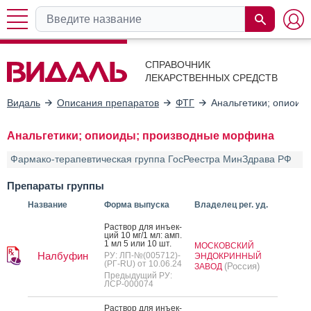
СПРАВОЧНИК
ЛЕКАРСТВЕННЫХ СРЕДСТВ
Видаль
Описания препаратов
ФТГ
Анальгетики; опиоид
Анальгетики; опиоиды; производные морфина
Фармако-терапевтическая группа ГосРеестра МинЗдрава РФ
Препараты группы
Название
Форма выпуска
Владелец рег. уд.
Рас­твор для инъ­ек­
ций 10 мг/1 мл: амп.
1 мл 5 или 10 шт.
МОСКОВСКИЙ
Налбуфин
РУ: ЛП-№(005712)-
ЭНДОКРИННЫЙ
(РГ-RU) от 10.06.24
(Россия)
ЗАВОД
Предыдущий РУ:
ЛСР-000074
Рас­твор для инъ­ек­