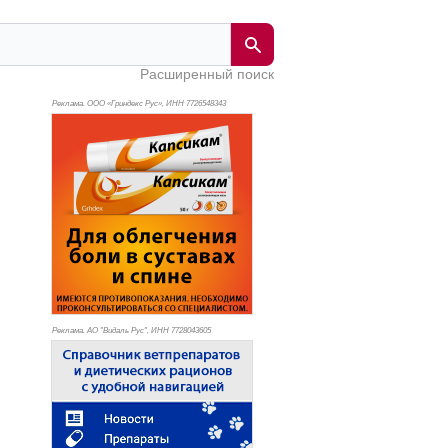
Расширенный поиск
Реклама. ООО «Гриндекс Рус», ИНН 772
6548343
Реклама. АО "Видаль Рус", ИНН 772
8043605