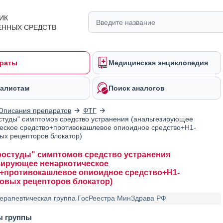
ИК
ЕННЫХ СРЕДСТВ
раты
Медицинская энциклопедия
алистам
Поиск аналогов
Описания препаратов
ФТГ
студы" симптомов средство устранения (анальгезирующее
еское средство+противокашлевое опиоидное средство+H1-
ых рецепторов блокатор)
ростуды" симптомов средство устранения
зирующее ненаркотическое
+противокашлевое опиоидное средство+H1-
овых рецепторов блокатор)
ерапевтическая группа ГосРеестра МинЗдрава РФ
ы группы