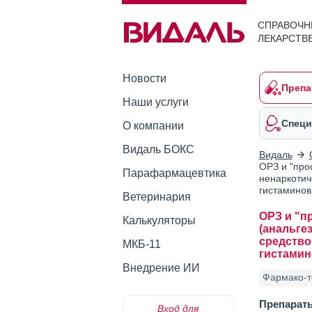
СПРАВОЧН
ЛЕКАРСТВ
Новости
Препа
Наши услуги
Специ
О компании
Видаль БОКС
Видаль
ОРЗ и "про
Парафармацевтика
ненаркотич
гистаминов
Ветеринария
ОРЗ и "п
Калькуляторы
(анальге
средство
МКБ-11
гистамин
Внедрение ИИ
Фармако-т
Препарат
Вход для