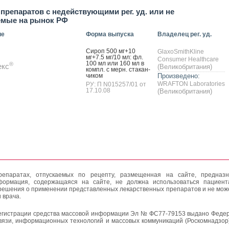
препаратов с недействующими рег. уд. или не
емые на рынок РФ
ие
Форма выпуска
Владелец рег. уд.
Си­роп 500 мг+10
GlaxoSmithKline
мг+7.5 мг/10 мл: фл.
Consumer Healthcare
100 мл или 160 мл в
®
екс
(Великобритания)
компл. с мерн. ста­кан­
чи­ком
Произведено:
WRAFTON Laboratories
РУ: П N015257/01 от
17.10.08
(Великобритания)
епаратах, отпускаемых по рецепту, размещенная на сайте, предназн
формация, содержащаяся на сайте, не должна использоваться пациен
решения о применении представленных лекарственных препаратов и не мож
 врача.
егистрации средства массовой информации Эл № ФС77-79153 выдано Федер
вязи, информационных технологий и массовых коммуникаций (Роскомнадзор