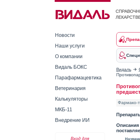
СПРАВОЧН
ЛЕКАРСТВ
Новости
Препа
Наши услуги
Специ
О компании
Видаль БОКС
Видаль
Противопар
Парафармацевтика
Противоп
Ветеринария
предшест
Калькуляторы
Фармако-т
МКБ-11
Препарат
Внедрение ИИ
Описания 
поставля
Вход для
Назван