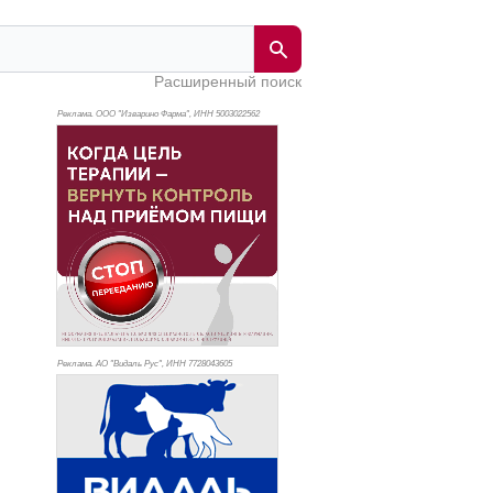
Расширенный поиск
Реклама. ООО "Изварино Фарма", ИНН 500
3022562
Реклама. АО "Видаль Рус", ИНН 772
8043605