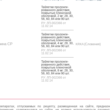
Таб­летки про­лон­ги­
рован­но­го дей­ствия,
пок­ры­тые пле­ноч­ной
обо­лоч­кой, 2 мг: 28, 30,
56, 60, 84 или 90 шт.
РУ: ЛП-002366 от
11.02.14
Таб­летки про­лон­ги­
рован­но­го дей­ствия,
пок­ры­тые пле­ноч­ной
обо­лоч­кой, 4 мг: 28, 30,
рина СР
(Словения)
KRKA
56, 60, 84 или 90 шт.
РУ: ЛП-002366 от
11.02.14
Таб­летки про­лон­ги­
рован­но­го дей­ствия,
пок­ры­тые пле­ноч­ной
обо­лоч­кой, 8 мг: 28, 30,
56, 60, 84 или 90 шт.
РУ: ЛП-002366 от
11.02.14
епаратах, отпускаемых по рецепту, размещенная на сайте, предназн
формация, содержащаяся на сайте, не должна использоваться пациен