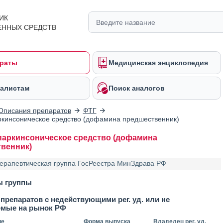
ИК
ЕННЫХ СРЕДСТВ
раты
Медицинская энциклопедия
алистам
Поиск аналогов
Описания препаратов
ФТГ
кинсоническое средство (дофамина предшественник)
аркинсоническое средство (дофамина
венник)
ерапевтическая группа ГосРеестра МинЗдрава РФ
ы группы
препаратов с недействующими рег. уд. или не
емые на рынок РФ
ие
Форма выпуска
Владелец рег. уд.