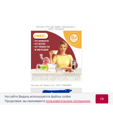
Реклама. ООО «Др. Редди’с Лабораторис»,
ИНН: 770
7321227
Реклама. АО "Видаль Рус", ИНН 772
8043605
На сайте Видаль используются файлы cookie
Ok
Продолжая, вы принимаете
пользовательское соглашение
.