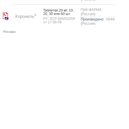
ПИК-ФАРМА
Таб­летки 20 мг: 10,
20, 30 или 60 шт.
(Россия)
®
Коронель
РУ: ЛСР-006552/09
Произведено:
ОХФК
от 17.08.09
(Россия)
Реклама