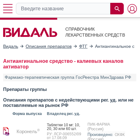
СПРАВОЧНИК
ЛЕКАРСТВЕННЫХ СРЕДСТВ
Видаль
Описания препаратов
ФТГ
Антиангинальное сред
Антиангинальное средство - калиевых каналов
активатор
Фармако-терапевтическая группа ГосРеестра МинЗдрава РФ
Препараты группы
Описания препаратов с недействующими рег. уд. или не
поставляемые на рынок РФ
Форма выпуска
Владелец рег. уд.
ПИК-ФАРМА
Таб­летки 10 мг: 10,
20, 30 или 60 шт.
(Россия)
®
Коронель
РУ: ЛСР-006552/09
Произведено:
ОХФК
от 17.08.09
(Россия)