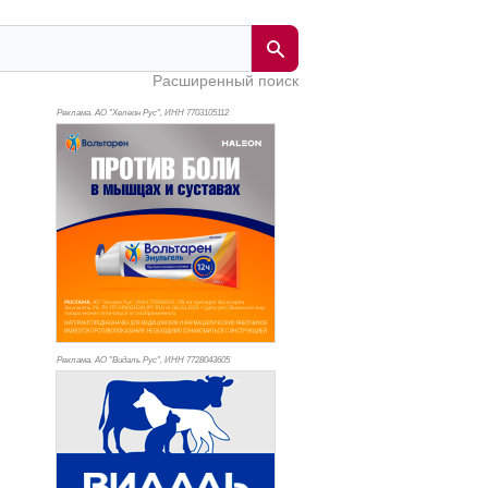
Расширенный поиск
Реклама. АО "Хелеон Рус", ИНН 770
3105112
Реклама. АО "Видаль Рус", ИНН 772
8043605