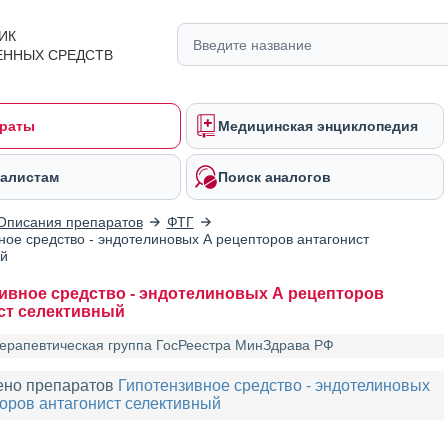
ИК
ЕННЫХ СРЕДСТВ
раты
Медицинская энциклопедия
алистам
Поиск аналогов
Описания препаратов
ФТГ
ное средство - эндотелиновых А рецепторов антагонист
й
ивное средство - эндотелиновых А рецепторов
ст селективный
ерапевтическая группа ГосРеестра МинЗдрава РФ
ено препаратов
Гипотензивное средство - эндотелиновых
оров антагонист селективный