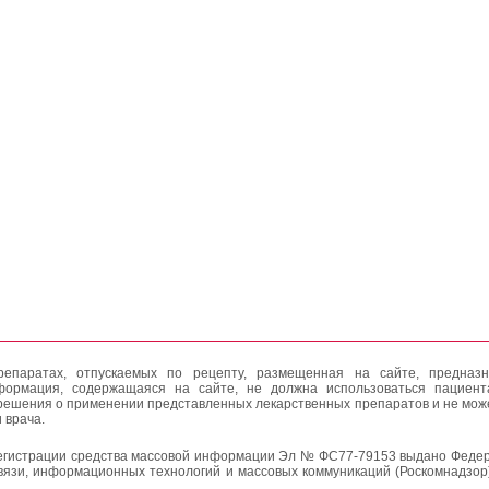
епаратах, отпускаемых по рецепту, размещенная на сайте, предназн
формация, содержащаяся на сайте, не должна использоваться пациен
решения о применении представленных лекарственных препаратов и не мож
 врача.
егистрации средства массовой информации Эл № ФС77-79153 выдано Федер
вязи, информационных технологий и массовых коммуникаций (Роскомнадзор