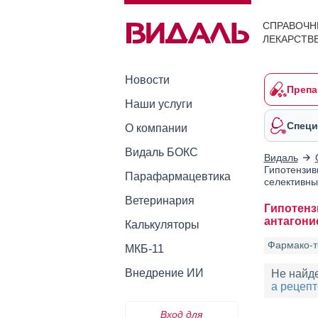
СПРАВОЧН
ЛЕКАРСТВ
Новости
Препа
Наши услуги
Специ
О компании
Видаль БОКС
Видаль
Гипотензив
Парафармацевтика
селективны
Ветеринария
Гипотенз
антагони
Калькуляторы
Фармако-т
МКБ-11
Внедрение ИИ
Не найд
а рецепт
Вход для