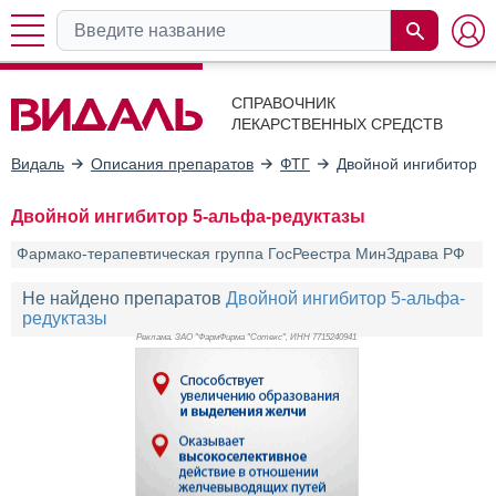
СПРАВОЧНИК
ЛЕКАРСТВЕННЫХ СРЕДСТВ
Видаль
Описания препаратов
ФТГ
Двойной ингибитор 5
Двойной ингибитор 5-альфа-редуктазы
Фармако-терапевтическая группа ГосРеестра МинЗдрава РФ
Не найдено препаратов
Двойной ингибитор 5-альфа-
редуктазы
Реклама. ЗАО "ФармФирма "Сотекс", ИНН 771
5240941