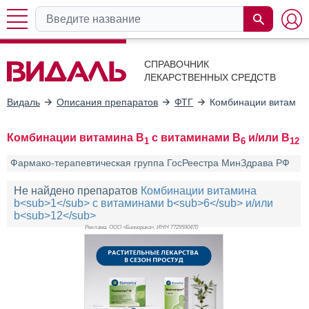
СПРАВОЧНИК
ЛЕКАРСТВЕННЫХ СРЕДСТВ
Видаль
Описания препаратов
ФТГ
Комбинации витамин
Комбинации витамина B
с витаминами B
и/или B
1
6
12
Фармако-терапевтическая группа ГосРеестра МинЗдрава РФ
Не найдено препаратов
Комбинации витамина
b<sub>1</sub> с витаминами b<sub>6</sub> и/или
b<sub>12</sub>
Реклама. ООО «Бионорика», ИНН 772
9590470