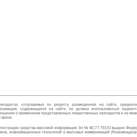
епаратах, отпускаемых по рецепту, размещенная на сайте, предназн
формация, содержащаяся на сайте, не должна использоваться пациен
решения о применении представленных лекарственных препаратов и не мож
 врача.
егистрации средства массовой информации Эл № ФС77-79153 выдано Федер
вязи, информационных технологий и массовых коммуникаций (Роскомнадзор