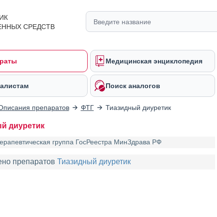
ИК
ЕННЫХ СРЕДСТВ
раты
Медицинская энциклопедия
алистам
Поиск аналогов
Описания препаратов
ФТГ
Тиазидный диуретик
й диуретик
ерапевтическая группа ГосРеестра МинЗдрава РФ
ено препаратов
Тиазидный диуретик