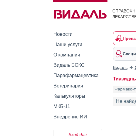
СПРАВОЧН
ЛЕКАРСТВ
Новости
Препа
Наши услуги
Специ
О компании
Видаль БОКС
Видаль
Парафармацевтика
Тиазидны
Ветеринария
Фармако-т
Калькуляторы
Не найд
МКБ-11
Внедрение ИИ
Вход для