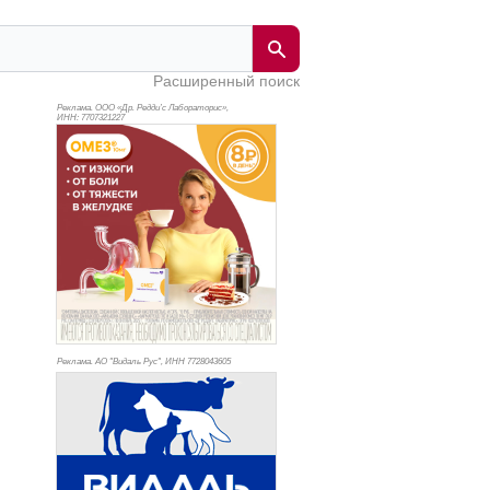
Расширенный поиск
Реклама. ООО «Др. Редди’с Лабораторис»,
ИНН: 770
7321227
Реклама. АО "Видаль Рус", ИНН 772
8043605