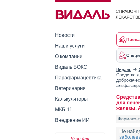
СПРАВОЧН
ЛЕКАРСТВ
Новости
Препа
Наши услуги
Специ
О компании
Видаль БОКС
Видаль
Средства д
Парафармацевтика
доброкачес
альфа-адре
Ветеринария
Средства
Калькуляторы
для лече
железы. 
МКБ-11
Фармако-т
Внедрение ИИ
Не найд
заболева
Вход для