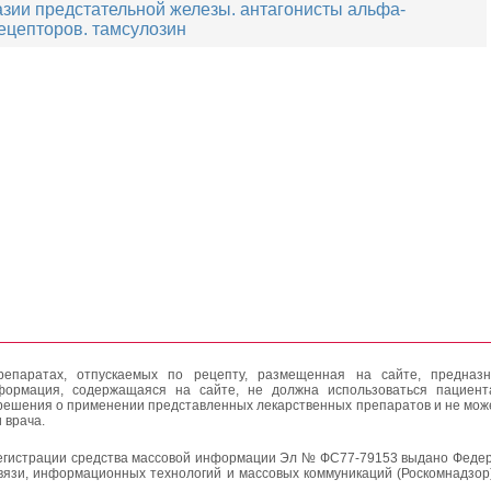
зии предстательной железы. антагонисты альфа-
ецепторов. тамсулозин
епаратах, отпускаемых по рецепту, размещенная на сайте, предназн
формация, содержащаяся на сайте, не должна использоваться пациен
решения о применении представленных лекарственных препаратов и не мож
 врача.
егистрации средства массовой информации Эл № ФС77-79153 выдано Федер
вязи, информационных технологий и массовых коммуникаций (Роскомнадзор