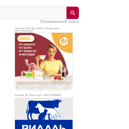
Расширенный поиск
Реклама. ООО «Др. Редди’с Лабораторис»,
ИНН: 770
7321227
Реклама. АО "Видаль Рус", ИНН 772
8043605