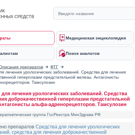
ИК
ЕННЫХ СРЕДСТВ
раты
Медицинская энциклопедия
алистам
Поиск аналогов
Описания препаратов
ФТГ
ля лечения урологических заболеваний. Средства для лечения
твенной гиперплазии предстательной железы. Антагонисты
норецепторов. Тамсулозин
 для лечения урологических заболеваний. Средства
ния доброкачественной гиперплазии предстательной
Антагонисты альфа-адренорецепторов. Тамсулозин
ерапевтическая группа ГосРеестра МинЗдрава РФ
ено препаратов
Средства для лечения урологических
ний. средства для лечения доброкачественной