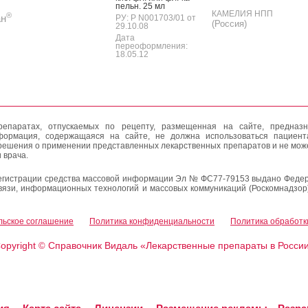
пельн. 25 мл
КАМЕЛИЯ НПП
®
ан
РУ: Р N001703/01 от
(Россия)
29.10.08
Дата
переоформления:
18.05.12
епаратах, отпускаемых по рецепту, размещенная на сайте, предназн
формация, содержащаяся на сайте, не должна использоваться пациен
решения о применении представленных лекарственных препаратов и не мож
 врача.
егистрации средства массовой информации Эл № ФС77-79153 выдано Федер
вязи, информационных технологий и массовых коммуникаций (Роскомнадзор
льское соглашение
Политика конфиденциальности
Политика обработк
opyright
Справочник Видаль «Лекарственные препараты в Росси
©