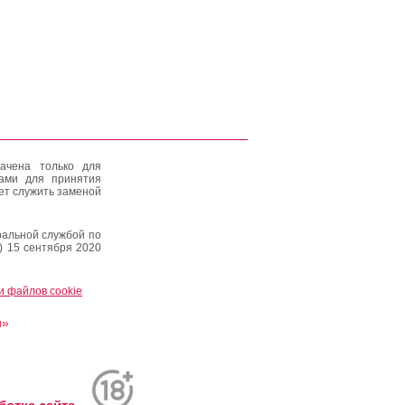
ачена только для
тами для принятия
ет служить заменой
альной службой по
) 15 сентября 2020
и файлов cookie
и»