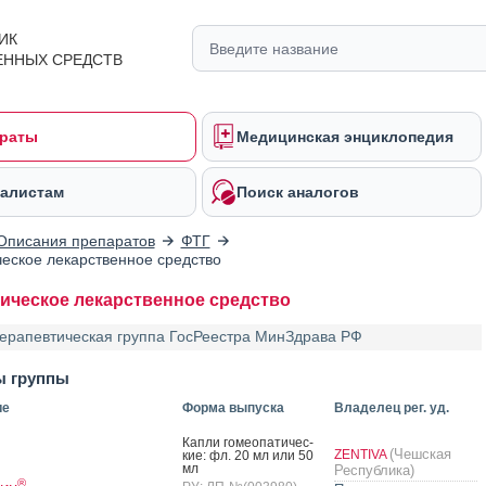
ИК
ЕННЫХ СРЕДСТВ
раты
Медицинская энциклопедия
алистам
Поиск аналогов
Описания препаратов
ФТГ
еское лекарственное средство
ическое лекарственное средство
ерапевтическая группа ГосРеестра МинЗдрава РФ
ы группы
ие
Форма выпуска
Владелец рег. уд.
Кап­ли го­ме­опа­тичес­
(Чешская
ZENTIVA
кие: фл. 20 мл или 50
мл
Республика)
®