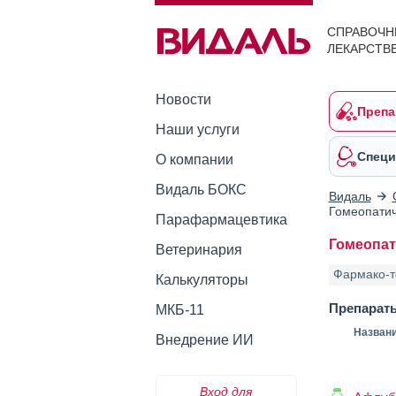
СПРАВОЧН
ЛЕКАРСТВ
Новости
Препа
Наши услуги
Специ
О компании
Видаль БОКС
Видаль
Гомеопатич
Парафармацевтика
Гомеопат
Ветеринария
Фармако-т
Калькуляторы
Препарат
МКБ-11
Назван
Внедрение ИИ
Вход для