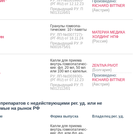
ин
РУ: ЛП-№(003980)-
Произведено:
(РГ-RU) от 12.12.23
RICHARD BITTNER
Предыдущий РУ: П
(Австрия)
N013116/01
Гра­нулы го­ме­опа­
тичес­кие: 10 г па­кеты
МАТЕРИА МЕДИКА
РУ: ЛП-№(007727)-
ин
ХОЛДИНГ НПФ
(РГ-RU) от 18.11.24
(Россия)
Предыдущий РУ: Р
N001675/01
Кап­ли для при­ема
внутрь го­ме­опа­тичес­
ZENTIVA PIVOT
кие: фл. 20 мл, 50 мл
(Болгария)
или 100 мл с ка­пельн.
®
Произведено:
РУ: ЛП-№(003930)-
(РГ-RU) от 07.12.23
RICHARD BITTNER
(Австрия)
Предыдущий РУ: П
N012112/01
препаратов с недействующими рег. уд. или не
емые на рынок РФ
ие
Форма выпуска
Владелец рег. уд.
Кап­ли для при­ема
внутрь го­ме­опа­тичес­
кие: фл. или фл.-ка­