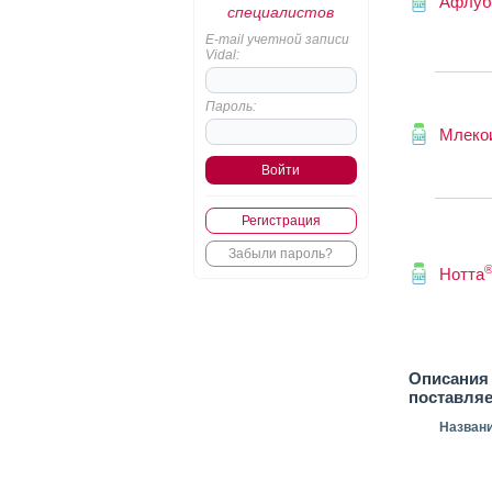
Афлуб
специалистов
E-mail учетной записи
Vidal:
Пароль:
Млеко
Регистрация
Забыли пароль?
Нотта
Описания 
поставля
Назван