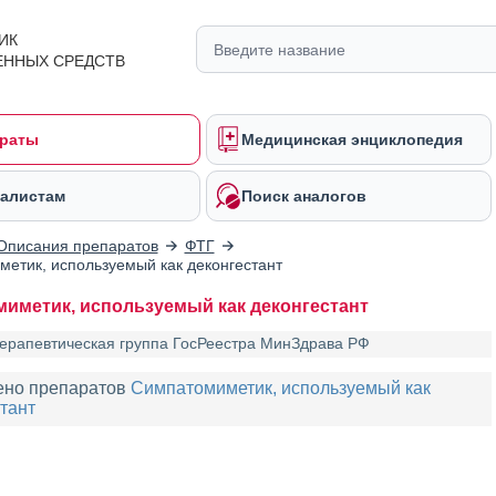
ИК
ЕННЫХ СРЕДСТВ
раты
Медицинская энциклопедия
алистам
Поиск аналогов
Описания препаратов
ФТГ
етик, используемый как деконгестант
иметик, используемый как деконгестант
ерапевтическая группа ГосРеестра МинЗдрава РФ
ено препаратов
Симпатомиметик, используемый как
тант