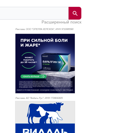
Расширенный поиск
Реклама. ООО "ОПЕЛЛА ХЕЛСКЕА", ИНН 971
0085580
Реклама. АО "Видаль Рус", ИНН 772
8043605