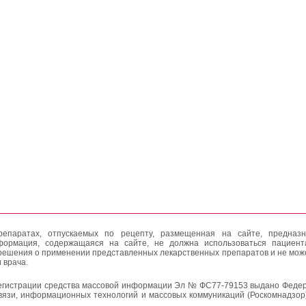
епаратах, отпускаемых по рецепту, размещенная на сайте, предназн
формация, содержащаяся на сайте, не должна использоваться пациен
решения о применении представленных лекарственных препаратов и не мож
 врача.
егистрации средства массовой информации Эл № ФС77-79153 выдано Федер
вязи, информационных технологий и массовых коммуникаций (Роскомнадзор