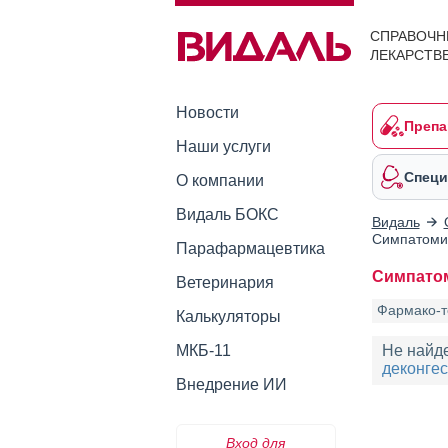
СПРАВОЧН
ЛЕКАРСТВ
Новости
Препа
Наши услуги
Специ
О компании
Видаль БОКС
Видаль
Симпатомим
Парафармацевтика
Симпатом
Ветеринария
Фармако-т
Калькуляторы
МКБ-11
Не найд
деконгес
Внедрение ИИ
Вход для