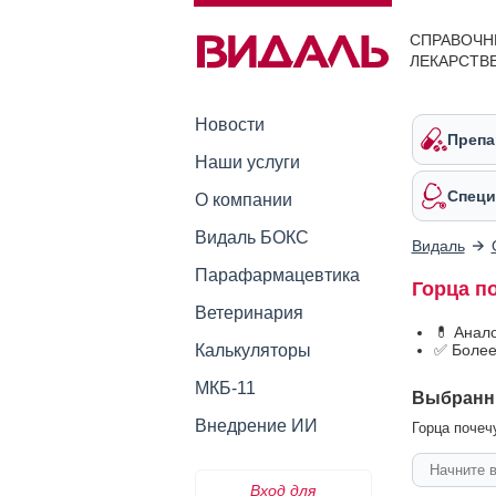
СПРАВОЧН
ЛЕКАРСТВ
Новости
Препа
Наши услуги
Специ
О компании
Видаль БОКС
Видаль
Парафармацевтика
Горца п
Ветеринария
💊 Анал
Калькуляторы
✅ Более
МКБ-11
Выбранн
Внедрение ИИ
Горца почеч
Вход для