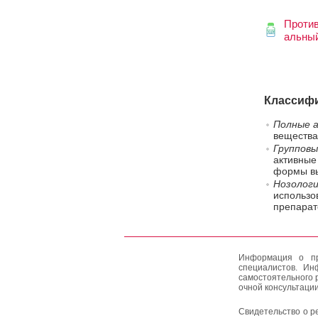
Проти
альны
Классифи
Полные а
вещества
Групповы
активные
формы вы
Нозологи
использо
препарат
Информация о пр
специалистов. Ин
самостоятельного 
очной консультации
Свидетельство о р