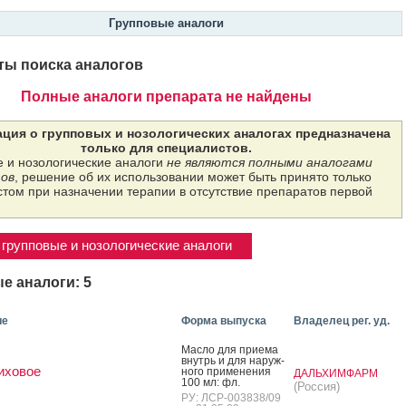
Групповые аналоги
ты поиска аналогов
Полные аналоги препарата не найдены
ция о групповых и нозологических аналогах предназначена
только для специалистов.
 и нозологические аналоги
не являются полными аналогами
ов
, решение об их использовании может быть принято только
том при назначении терапии в отсутствие препаратов первой
групповые и нозологические аналоги
е аналоги: 5
ие
Форма выпуска
Владелец рег. уд.
Мас­ло для при­ема
внутрь и для на­руж­
иховое
но­го при­мене­ния
ДАЛЬХИМФАРМ
100 мл: фл.
(Россия)
РУ: ЛСР-003838/09