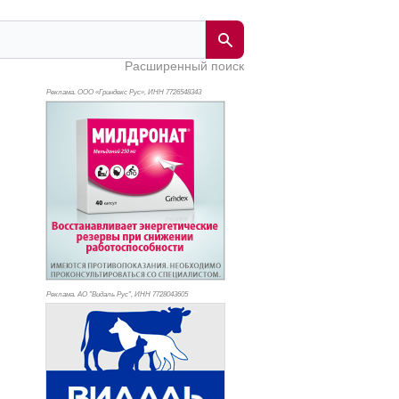
Расширенный поиск
Реклама. ООО «Гриндекс Рус», ИНН 772
6548343
Реклама. АО "Видаль Рус", ИНН 772
8043605