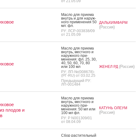
от 21.05.09
Мас­ло для при­ема
внутрь и для на­руж­
иховое
но­го при­мене­ния 50
ДАЛЬХИМФАРМ
мл: фл.
(Россия)
РУ: ЛСР-003838/09
от 21.05.09
Мас­ло для при­ема
внутрь, мес­тно­го и
на­руж­но­го при­
мене­ния: фл. 25, 30,
40, 50, 60, 70, 80
иховое
(Россия)
или 100 мл
ЖЕНЕЛ РД
РУ: ЛП-№(008678)-
(РГ-RU) от 03.02.25
Предыдущий РУ:
ЛП-001484
Мас­ло для при­ема
внутрь, мес­тно­го и
иховое
на­руж­но­го при­
КАТУНЬ ОЛЕУМ
мене­ния: 50 мл или
из плодов и
(Россия)
100 мл фл.
в
РУ: Р N001309/01
от 08.04.09
Сбор рас­ти­тель­ный