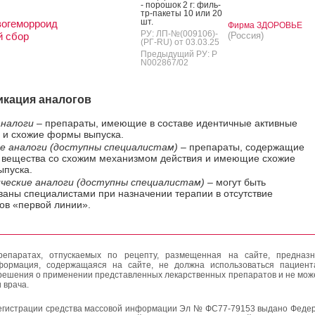
- по­рошок 2 г: филь­
тр-па­кеты 10 или 20
шт.
вогеморроид
Фирма ЗДОРОВЬЕ
РУ: ЛП-№(009106)-
й сбор
(Россия)
(РГ-RU) от 03.03.25
Предыдущий РУ: Р
N002867/02
кация аналогов
налоги
– препараты, имеющие в составе идентичные активные
 и схожие формы выпуска.
е аналоги (доступны специалистам)
– препараты, содержащие
 вещества со схожим механизмом действия и имеющие схожие
пуска.
ческие аналоги (доступны специалистам)
– могут быть
ваны специалистами при назначении терапии в отсутствие
ов «первой линии».
епаратах, отпускаемых по рецепту, размещенная на сайте, предназн
формация, содержащаяся на сайте, не должна использоваться пациен
решения о применении представленных лекарственных препаратов и не мож
 врача.
егистрации средства массовой информации Эл № ФС77-79153 выдано Федер