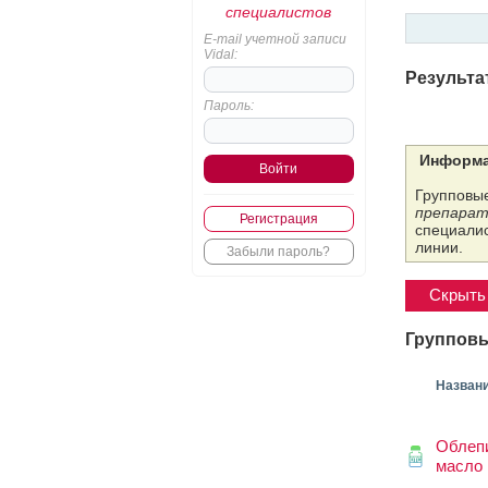
специалистов
E-mail учетной записи
Vidal:
Результа
Пароль:
Информа
Групповые
препарат
Регистрация
специалис
линии.
Забыли пароль?
Скрыть 
Групповы
Назван
Облеп
масло