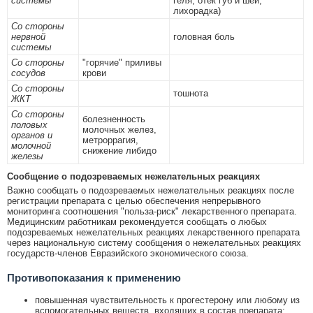
системы
геля, отек губ и шеи,
лихорадка)
Со стороны
нервной
головная боль
системы
Со стороны
"горячие" приливы
сосудов
крови
Со стороны
тошнота
ЖКТ
Со стороны
болезненность
половых
молочных желез,
органов и
метроррагия,
молочной
снижение либидо
железы
Сообщение о подозреваемых нежелательных реакциях
Важно сообщать о подозреваемых нежелательных реакциях после
регистрации препарата с целью обеспечения непрерывного
мониторинга соотношения "польза-риск" лекарственного препарата.
Медицинским работникам рекомендуется сообщать о любых
подозреваемых нежелательных реакциях лекарственного препарата
через национальную систему сообщения о нежелательных реакциях
государств-членов Евразийского экономического союза.
Противопоказания к применению
повышенная чувствительность к прогестерону или любому из
вспомогательных веществ, входящих в состав препарата;