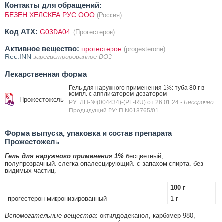
Контакты для обращений:
БЕЗЕН ХЕЛСКЕА РУС ООО
(Россия)
Код ATX:
G03DA04
(Прогестерон)
Активное вещество:
прогестерон
(progesterone)
Rec.INN
зарегистрированное ВОЗ
Лекарственная форма
Гель для наружного применения 1%: туба 80 г в
компл. с аппликатором-дозатором
Прожестожель
РУ: ЛП-№(004434)-(РГ-RU) от 26.01.24
- Бессрочно
Предыдущий РУ: П N013765/01
Форма выпуска, упаковка и состав препарата
Прожестожель
Гель для наружного применения 1%
бесцветный,
полупрозрачный, слегка опалесцирующий, с запахом спирта, без
видимых частиц.
100 г
прогестерон микронизированный
1 г
Вспомогательные вещества
: октилдодеканол, карбомер 980,