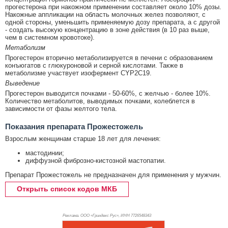
прогестерона при накожном применении составляет около 10% дозы.
Накожные аппликации на область молочных желез позволяют, с
одной стороны, уменьшить применяемую дозу препарата, а с другой
- создать высокую концентрацию в зоне действия (в 10 раз выше,
чем в системном кровотоке).
Метаболизм
Прогестерон вторично метаболизируется в печени с образованием
конъюгатов с глюкуроновой и серной кислотами. Также в
метаболизме участвует изофермент CYP2C19.
Выведение
Прогестерон выводится почками - 50-60%, с желчью - более 10%.
Количество метаболитов, выводимых почками, колеблется в
зависимости от фазы желтого тела.
Показания препарата Прожестожель
Взрослым женщинам старше 18 лет для лечения:
мастодинии;
диффузной фиброзно-кистозной мастопатии.
Препарат Прожестожель не предназначен для применения у мужчин.
Открыть список кодов МКБ
Реклама. ООО «Гриндекс Рус», ИНН 772
6548343