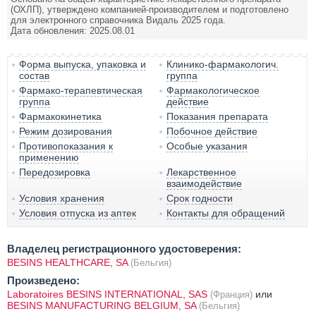
(ОХЛП), утверждено компанией-производителем и подготовлено
для электронного справочника Видаль 2025 года.
Дата обновления: 2025.08.01
Форма выпуска, упаковка и
Клинико-фармакологич.
состав
группа
Фармако-терапевтическая
Фармакологическое
группа
действие
Фармакокинетика
Показания препарата
Режим дозирования
Побочное действие
Противопоказания к
Особые указания
применению
Передозировка
Лекарственное
взаимодействие
Условия хранения
Срок годности
Условия отпуска из аптек
Контакты для обращений
Владелец регистрационного удостоверения:
BESINS HEALTHCARE, SA
(Бельгия)
Произведено:
Laboratoires BESINS INTERNATIONAL, SAS
или
(Франция)
BESINS MANUFACTURING BELGIUM, SA
(Бельгия)