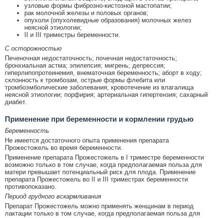
узловые формы фиброзно-кистозной мастопатии;
рак молочной железы и половых органов;
опухоли (опухолевидные образования) молочных желез
неясной этиологии;
II и III триместры беременности.
С осторожностью
Печеночная недостаточность; почечная недостаточность;
бронхиальная астма; эпилепсия; мигрень; депрессия;
гиперлипопротеинемия, внематочная беременность; аборт в ходу;
склонность к тромбозам, острые формы флебита или
тромбоэмболические заболевания; кровотечение из влагалища
неясной этиологии; порфирия; артериальная гипертензия; сахарный
диабет.
Применение при беременности и кормлении грудью
Беременность
Не имеется достаточного опыта применения препарата
Прожестожель во время беременности.
Применение препарата Прожестожель в I триместре беременности
возможно только в том случае, когда предполагаемая польза для
матери превышает потенциальный риск для плода. Применение
препарата Прожестожель во II и III триместрах беременности
противопоказано.
Период грудного вскармливания
Препарат Прожестожель можно применять женщинам в период
лактации только в том случае, когда предполагаемая польза для