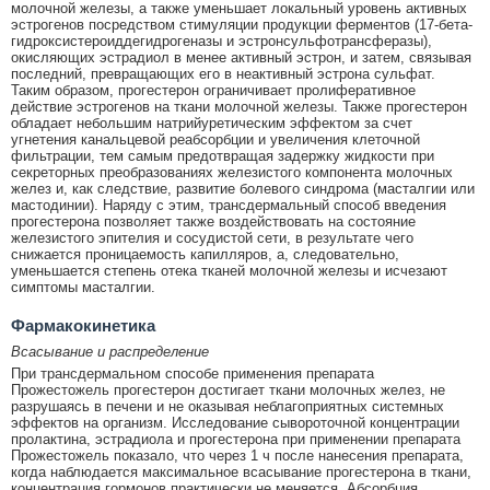
молочной железы, а также уменьшает локальный уровень активных
эстрогенов посредством стимуляции продукции ферментов (17-бета-
гидроксистероиддегидрогеназы и эстронсульфотрансферазы),
окисляющих эстрадиол в менее активный эстрон, и затем, связывая
последний, превращающих его в неактивный эстрона сульфат.
Таким образом, прогестерон ограничивает пролиферативное
действие эстрогенов на ткани молочной железы. Также прогестерон
обладает небольшим натрийуретическим эффектом за счет
угнетения канальцевой реабсорбции и увеличения клеточной
фильтрации, тем самым предотвращая задержку жидкости при
секреторных преобразованиях железистого компонента молочных
желез и, как следствие, развитие болевого синдрома (масталгии или
мастодинии). Наряду с этим, трансдермальный способ введения
прогестерона позволяет также воздействовать на состояние
железистого эпителия и сосудистой сети, в результате чего
снижается проницаемость капилляров, а, следовательно,
уменьшается степень отека тканей молочной железы и исчезают
симптомы масталгии.
Фармакокинетика
Всасывание и распределение
При трансдермальном способе применения препарата
Прожестожель прогестерон достигает ткани молочных желез, не
разрушаясь в печени и не оказывая неблагоприятных системных
эффектов на организм. Исследование сывороточной концентрации
пролактина, эстрадиола и прогестерона при применении препарата
Прожестожель показало, что через 1 ч после нанесения препарата,
когда наблюдается максимальное всасывание прогестерона в ткани,
концентрация гормонов практически не меняется. Абсорбция