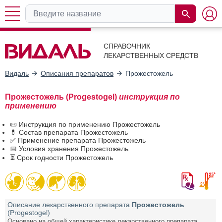
СПРАВОЧНИК
ЛЕКАРСТВЕННЫХ СРЕДСТВ
Видаль
Описания препаратов
Прожестожель
Прожестожель (Progestogel)
инструкция по
применению
📜 Инструкция по применению Прожестожель
💊 Состав препарата Прожестожель
✅ Применение препарата Прожестожель
📅 Условия хранения Прожестожель
⏳ Срок годности Прожестожель
Описание лекарственного препарата
Прожестожель
(Progestogel)
Основано на общей характеристике лекарственного препарата