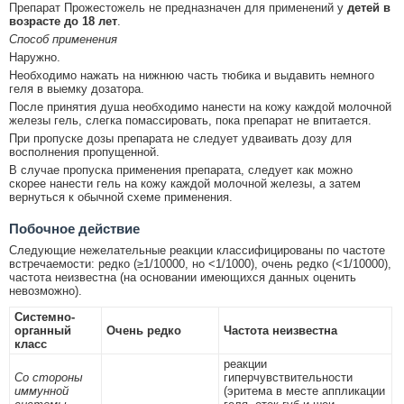
Препарат Прожестожель не предназначен для применений у
детей в
возрасте до 18 лет
.
Способ применения
Наружно.
Необходимо нажать на нижнюю часть тюбика и выдавить немного
геля в выемку дозатора.
После принятия душа необходимо нанести на кожу каждой молочной
железы гель, слегка помассировать, пока препарат не впитается.
При пропуске дозы препарата не следует удваивать дозу для
восполнения пропущенной.
В случае пропуска применения препарата, следует как можно
скорее нанести гель на кожу каждой молочной железы, а затем
вернуться к обычной схеме применения.
Побочное действие
Следующие нежелательные реакции классифицированы по частоте
встречаемости: редко (≥1/10000, но <1/1000), очень редко (<1/10000),
частота неизвестна (на основании имеющихся данных оценить
невозможно).
Системно-
органный
Очень редко
Частота неизвестна
класс
реакции
Со стороны
гиперчувствительности
иммунной
(эритема в месте аппликации