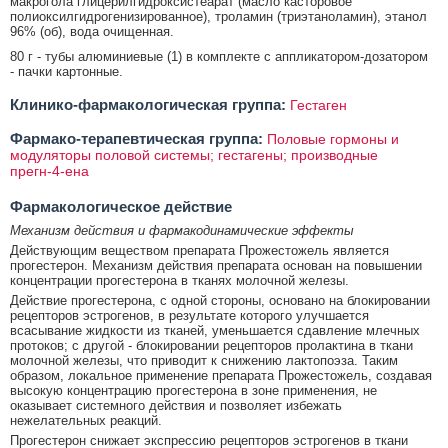
макрогола глицерилгидроксистеарат (масло касторовое
полиоксилгидрогенизированное), троламин (триэтаноламин), этанол
96% (об), вода очищенная.
80 г - тубы алюминиевые (1) в комплекте с аппликатором-дозатором
- пачки картонные.
Клинико-фармакологическая группа:
Гестаген
Фармако-терапевтическая группа:
Половые гормоны и
модуляторы половой системы; гестагены; производные
прегн-4-ена
Фармакологическое действие
Механизм действия и фармакодинамические эффекты
Действующим веществом препарата Прожестожель является
прогестерон. Механизм действия препарата основан на повышении
концентрации прогестерона в тканях молочной железы.
Действие прогестерона, с одной стороны, основано на блокировании
рецепторов эстрогенов, в результате которого улучшается
всасывание жидкости из тканей, уменьшается сдавление млечных
протоков; с другой - блокировании рецепторов пролактина в ткани
молочной железы, что приводит к снижению лактопоэза. Таким
образом, локальное применение препарата Прожестожель, создавая
высокую концентрацию прогестерона в зоне применения, не
оказывает системного действия и позволяет избежать
нежелательных реакций.
Прогестерон снижает экспрессию рецепторов эстрогенов в ткани