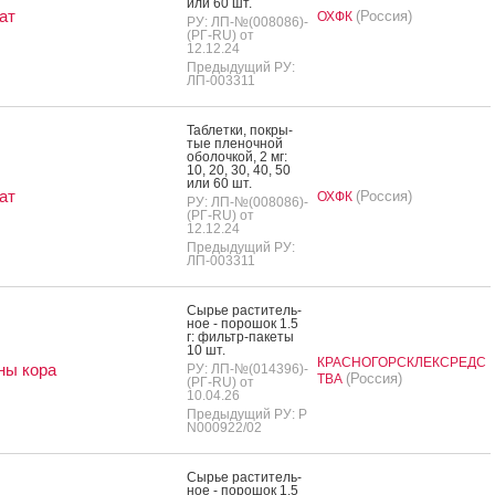
или 60 шт.
ат
(Россия)
ОХФК
РУ: ЛП-№(008086)-
(РГ-RU) от
12.12.24
Предыдущий РУ:
ЛП-003311
Таб­летки, пок­ры­
тые пле­ноч­ной
обо­лоч­кой, 2 мг:
10, 20, 30, 40, 50
или 60 шт.
ат
(Россия)
ОХФК
РУ: ЛП-№(008086)-
(РГ-RU) от
12.12.24
Предыдущий РУ:
ЛП-003311
Сырье рас­ти­тель­
ное - по­рошок 1.5
г: филь­тр-па­кеты
10 шт.
КРАСНОГОРСКЛЕКСРЕДС
ны кора
РУ: ЛП-№(014396)-
(Россия)
ТВА
(РГ-RU) от
10.04.26
Предыдущий РУ: Р
N000922/02
Сырье рас­ти­тель­
ное - по­рошок 1.5