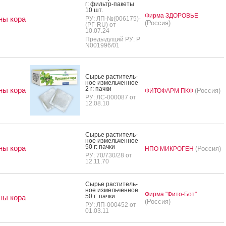
г: филь­тр-па­кеты
10 шт.
Фирма ЗДОРОВЬЕ
ны кора
РУ: ЛП-№(006175)-
(Россия)
(РГ-RU) от
10.07.24
Предыдущий РУ: Р
N001996/01
Сырье рас­ти­тель­
ное из­мель­чен­ное
2 г: пач­ки
ны кора
(Россия)
ФИТОФАРМ ПКФ
РУ: ЛС-000087 от
12.08.10
Сырье рас­ти­тель­
ное из­мель­чен­ное
50 г: пач­ки
ны кора
(Россия)
НПО МИКРОГЕН
РУ: 70/730/28 от
12.11.70
Сырье рас­ти­тель­
ное из­мель­чен­ное
Фирма "Фито-Бот"
50 г: пач­ки
ны кора
(Россия)
РУ: ЛП-000452 от
01.03.11