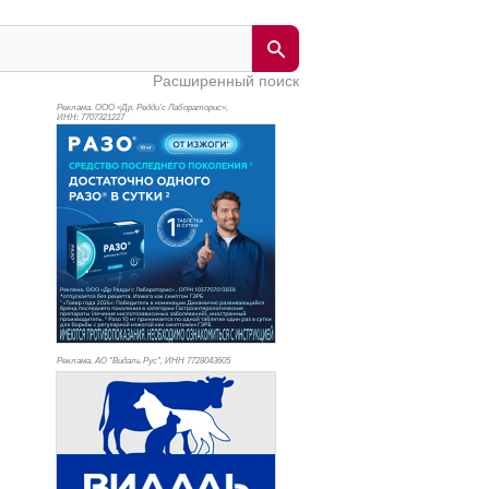
Расширенный поиск
Реклама. ООО «Др. Редди’с Лабораторис»,
ИНН: 770
7321227
Реклама. АО "Видаль Рус", ИНН 772
8043605