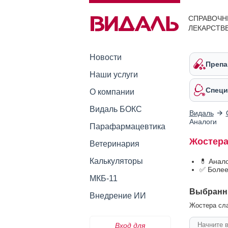
СПРАВОЧН
ЛЕКАРСТВ
Новости
Препа
Наши услуги
Специ
О компании
Видаль БОКС
Видаль
Аналоги
Парафармацевтика
Жостера
Ветеринария
Калькуляторы
💊 Анал
✅ Более
МКБ-11
Выбранн
Внедрение ИИ
Жостера сла
Вход для