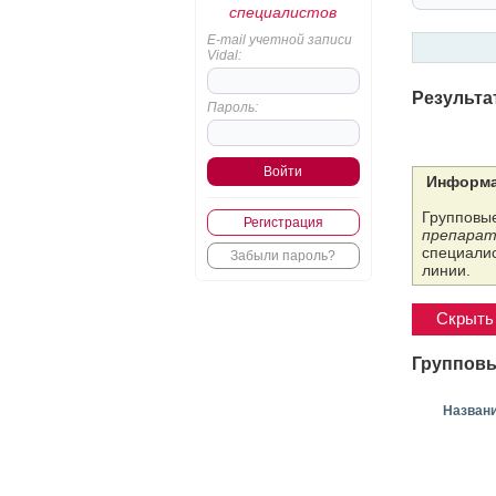
специалистов
E-mail учетной записи
Vidal:
Результа
Пароль:
Информа
Групповые
Регистрация
препарат
специалис
Забыли пароль?
линии.
Скрыть 
Групповы
Назван