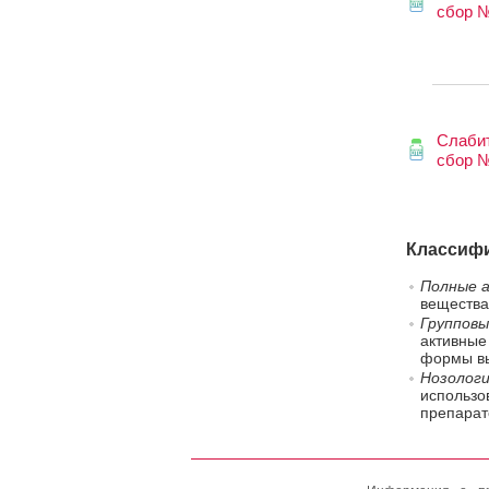
сбор 
Слаби
сбор 
Классифи
Полные а
вещества
Групповы
активные
формы вы
Нозологи
использо
препарат