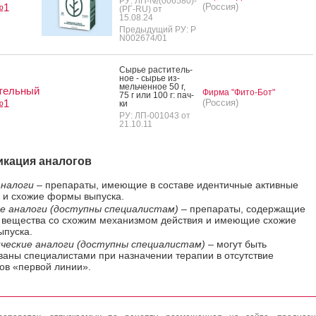
РУ: ЛП-№(006580)-
№1
(Россия)
(РГ-RU) от
15.08.24
Предыдущий РУ: Р
N002674/01
Сырье рас­ти­тель­
ное - сырье из­
мель­чен­ное 50 г,
тельный
Фирма "Фито-Бот"
75 г или 100 г: пач­
№1
(Россия)
ки
РУ: ЛП-001043 от
21.10.11
кация аналогов
налоги
– препараты, имеющие в составе идентичные активные
 и схожие формы выпуска.
е аналоги (доступны специалистам)
– препараты, содержащие
 вещества со схожим механизмом действия и имеющие схожие
пуска.
ческие аналоги (доступны специалистам)
– могут быть
ваны специалистами при назначении терапии в отсутствие
ов «первой линии».