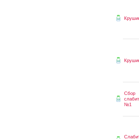
Круши
Круши
Сбор
слаби
№1
Слаби