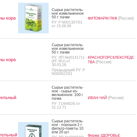
Сырье рас­ти­тель­
ное из­мель­чен­ное
50 г: пач­ки
ны кора
(Россия)
ФИТОФАРМ ПКФ
РУ: Р N001307/01
от 15.08.08
Сырье рас­ти­тель­
ное из­мель­чен­ное
50 г: пач­ки
РУ: ЛП-№(014171)-
КРАСНОГОРСКЛЕКСРЕДС
ны кора
(РГ-RU) от
(Россия)
ТВА
30.03.26
Предыдущий РУ: Р
N000922/01
Сырье рас­ти­тель­
ное - сырье из­
мель­чен­ное: 100 г
тельный
(Россия)
ИВАН-ЧАЙ
пач­ка
РУ: 71/946/26 от
31.12.71
Сырье рас­ти­тель­
ное - по­рошок 2 г:
филь­тр-па­кеты 10
или 20 шт.
тельный
Фирма ЗДОРОВЬЕ