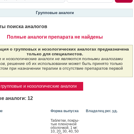
Групповые аналоги
ты поиска аналогов
Полные аналоги препарата не найдены
ция о групповых и нозологических аналогах предназначена
только для специалистов.
 и нозологические аналоги
не являются полными аналогами
ов
, решение об их использовании может быть принято только
том при назначении терапии в отсутствие препаратов первой
групповые и нозологические аналоги
е аналоги: 12
ие
Форма выпуска
Владелец рег. уд.
Таб­летки, пок­ры­
тые пле­ноч­ной
обо­лоч­кой, 1 мг:
10, 20, 30, 40, 50