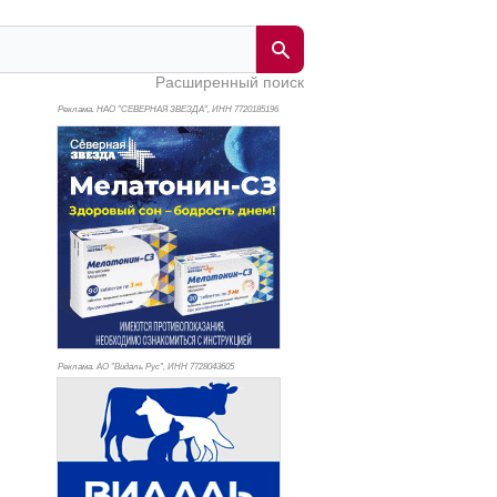
Расширенный поиск
Реклама. НАО "СЕВЕРНАЯ ЗВЕЗДА", ИНН 772
0185196
Реклама. АО "Видаль Рус", ИНН 772
8043605