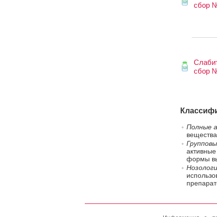
сбор 
Слаби
сбор 
Классифи
Полные а
вещества
Групповы
активные
формы вы
Нозологи
использо
препарат