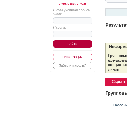
специалистов
E-mail учетной записи
Vidal:
Результа
Пароль:
Информа
Групповые
Регистрация
препарат
специалис
Забыли пароль?
линии.
Скрыть 
Групповы
Назван