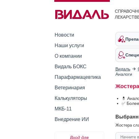
СПРАВОЧН
ЛЕКАРСТВ
Новости
Препа
Наши услуги
Специ
О компании
Видаль БОКС
Видаль
Аналоги
Парафармацевтика
Жостера
Ветеринария
Калькуляторы
💊 Анал
✅ Более
МКБ-11
Выбранн
Внедрение ИИ
Жостера сла
Вход для