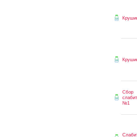
Круши
Круши
Сбор
слаби
№1
Слаби