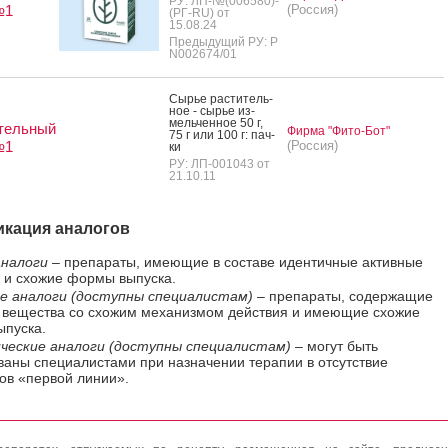
РУ: ЛП-№(006580)-
№1
(Россия)
(РГ-RU) от
15.08.24
Предыдущий РУ: Р
N002674/01
Сырье рас­ти­тель­
ное - сырье из­
мель­чен­ное 50 г,
тельный
Фирма "Фито-Бот"
75 г или 100 г: пач­
№1
(Россия)
ки
РУ: ЛП-001043 от
21.10.11
кация аналогов
налоги
– препараты, имеющие в составе идентичные активные
 и схожие формы выпуска.
е аналоги (доступны специалистам)
– препараты, содержащие
 вещества со схожим механизмом действия и имеющие схожие
пуска.
ческие аналоги (доступны специалистам)
– могут быть
ваны специалистами при назначении терапии в отсутствие
ов «первой линии».