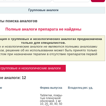
Групповые аналоги
ты поиска аналогов
Полные аналоги препарата не найдены
ция о групповых и нозологических аналогах предназначена
только для специалистов.
 и нозологические аналоги
не являются полными аналогами
ов
, решение об их использовании может быть принято только
том при назначении терапии в отсутствие препаратов первой
групповые и нозологические аналоги
е аналоги: 12
ие
Форма выпуска
Владелец рег. уд.
Таб­летки, пок­ры­
тые пле­ноч­ной
обо­лоч­кой, 1 мг:
10, 20, 30, 40, 50