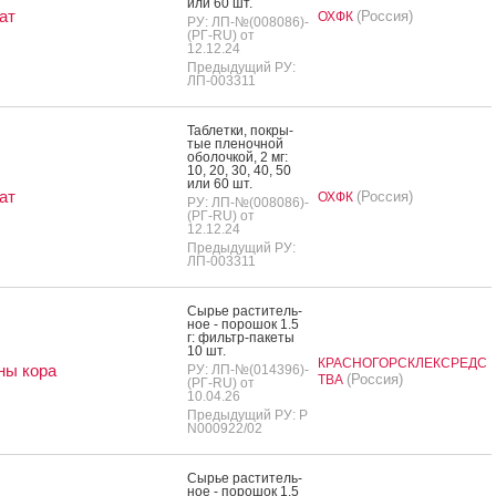
или 60 шт.
ат
(Россия)
ОХФК
РУ: ЛП-№(008086)-
(РГ-RU) от
12.12.24
Предыдущий РУ:
ЛП-003311
Таб­летки, пок­ры­
тые пле­ноч­ной
обо­лоч­кой, 2 мг:
10, 20, 30, 40, 50
или 60 шт.
ат
(Россия)
ОХФК
РУ: ЛП-№(008086)-
(РГ-RU) от
12.12.24
Предыдущий РУ:
ЛП-003311
Сырье рас­ти­тель­
ное - по­рошок 1.5
г: филь­тр-па­кеты
10 шт.
КРАСНОГОРСКЛЕКСРЕДС
ны кора
РУ: ЛП-№(014396)-
(Россия)
ТВА
(РГ-RU) от
10.04.26
Предыдущий РУ: Р
N000922/02
Сырье рас­ти­тель­
ное - по­рошок 1.5