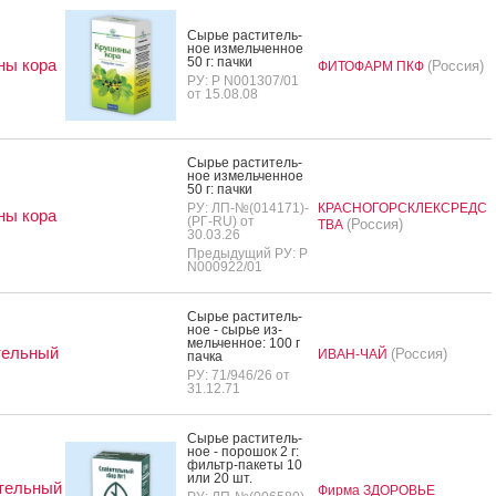
Сырье рас­ти­тель­
ное из­мель­чен­ное
50 г: пач­ки
ны кора
(Россия)
ФИТОФАРМ ПКФ
РУ: Р N001307/01
от 15.08.08
Сырье рас­ти­тель­
ное из­мель­чен­ное
50 г: пач­ки
РУ: ЛП-№(014171)-
КРАСНОГОРСКЛЕКСРЕДС
ны кора
(РГ-RU) от
(Россия)
ТВА
30.03.26
Предыдущий РУ: Р
N000922/01
Сырье рас­ти­тель­
ное - сырье из­
мель­чен­ное: 100 г
тельный
(Россия)
ИВАН-ЧАЙ
пач­ка
РУ: 71/946/26 от
31.12.71
Сырье рас­ти­тель­
ное - по­рошок 2 г:
филь­тр-па­кеты 10
или 20 шт.
тельный
Фирма ЗДОРОВЬЕ