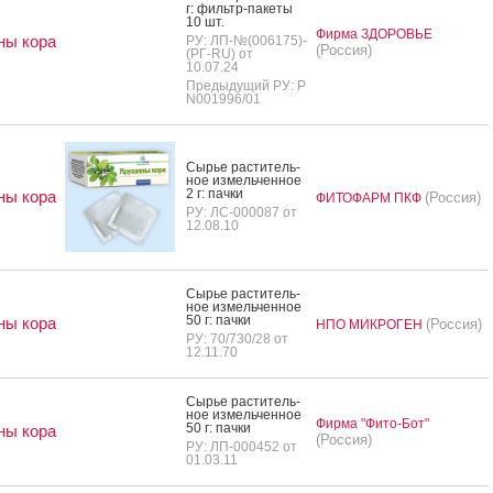
г: филь­тр-па­кеты
10 шт.
Фирма ЗДОРОВЬЕ
ны кора
РУ: ЛП-№(006175)-
(Россия)
(РГ-RU) от
10.07.24
Предыдущий РУ: Р
N001996/01
Сырье рас­ти­тель­
ное из­мель­чен­ное
2 г: пач­ки
ны кора
(Россия)
ФИТОФАРМ ПКФ
РУ: ЛС-000087 от
12.08.10
Сырье рас­ти­тель­
ное из­мель­чен­ное
50 г: пач­ки
ны кора
(Россия)
НПО МИКРОГЕН
РУ: 70/730/28 от
12.11.70
Сырье рас­ти­тель­
ное из­мель­чен­ное
Фирма "Фито-Бот"
50 г: пач­ки
ны кора
(Россия)
РУ: ЛП-000452 от
01.03.11