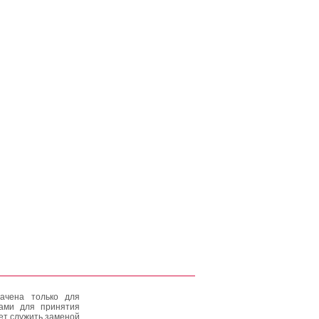
ачена только для
тами для принятия
ет служить заменой