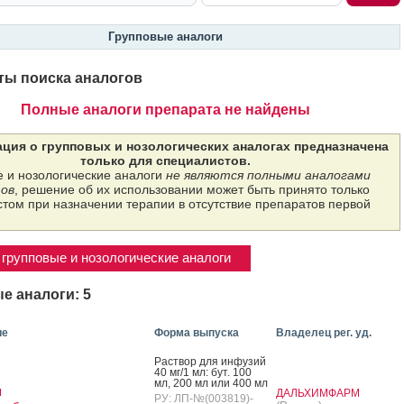
Групповые аналоги
ты поиска аналогов
Полные аналоги препарата не найдены
ция о групповых и нозологических аналогах предназначена
только для специалистов.
 и нозологические аналоги
не являются полными аналогами
ов
, решение об их использовании может быть принято только
том при назначении терапии в отсутствие препаратов первой
групповые и нозологические аналоги
е аналоги: 5
ие
Форма выпуска
Владелец рег. уд.
Рас­твор для ин­фу­зий
40 мг/1 мл: бут. 100
мл, 200 мл или 400 мл
я
ДАЛЬХИМФАРМ
РУ: ЛП-№(003819)-