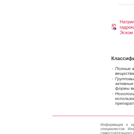
Натри
гидрок
Эском
Классифи
Полные а
вещества
Групповы
активные
формы вы
Нозологи
использо
препарат
Информация о пр
специалистов. Ин
самостоятельного 