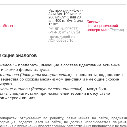
Рас­твор для ин­фу­зий
84 мг/мл: 100 мл или
200 мл бут. 1 или 28
я
шт., 400 мл бут. 1 или
Химико-
15 шт.
арбонат-
фармацевтический
РУ: ЛП-№(006977)-
(Россия)
концерн МИР
(РГ-RU) от 24.09.24
Предыдущий РУ:
ЛСР-009036/10
кация аналогов
налоги
– препараты, имеющие в составе идентичные активные
 и схожие формы выпуска.
е аналоги (доступны специалистам)
– препараты, содержащие
 вещества со схожим механизмом действия и имеющие схожие
пуска.
ческие аналоги (доступны специалистам)
– могут быть
ваны специалистами при назначении терапии в отсутствие
ов «первой линии».
епаратах, отпускаемых по рецепту, размещенная на сайте, предназн
формация, содержащаяся на сайте, не должна использоваться пациен
решения о применении представленных лекарственных препаратов и не мож