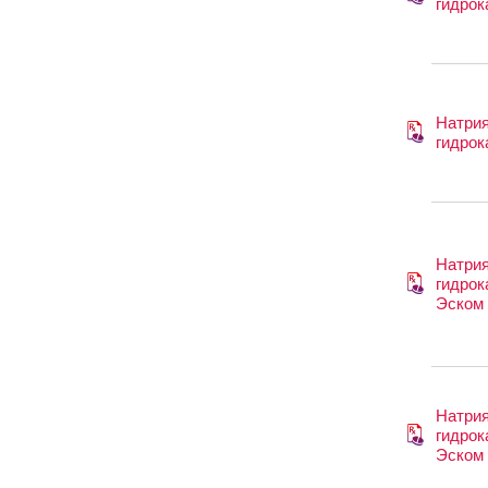
гидрок
Натри
гидрок
Натри
гидрок
Эском
Натри
гидрок
Эском