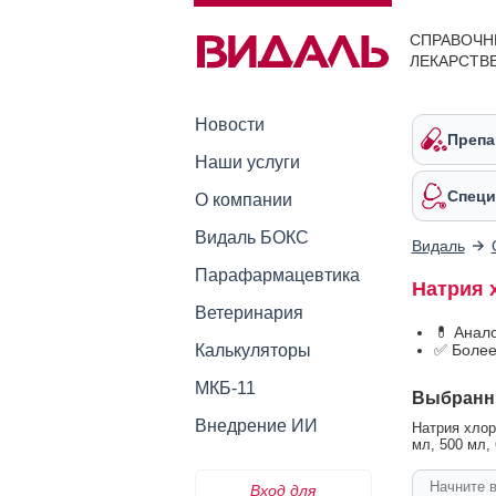
СПРАВОЧН
ЛЕКАРСТВ
Новости
Препа
Наши услуги
Специ
О компании
Видаль БОКС
Видаль
Парафармацевтика
Натрия 
Ветеринария
💊 Анал
Калькуляторы
✅ Более
МКБ-11
Выбранн
Внедрение ИИ
Натрия хлор
мл, 500 мл,
Вход для