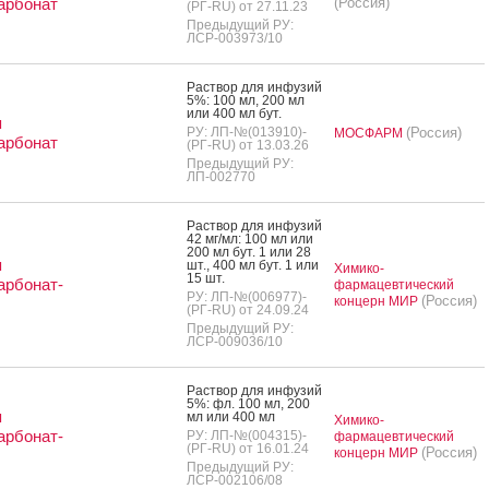
арбонат
(Россия)
(РГ-RU) от 27.11.23
Предыдущий РУ:
ЛСР-003973/10
Рас­твор для ин­фу­зий
5%: 100 мл, 200 мл
или 400 мл бут.
я
РУ: ЛП-№(013910)-
(Россия)
МОСФАРМ
арбонат
(РГ-RU) от 13.03.26
Предыдущий РУ:
ЛП-002770
Рас­твор для ин­фу­зий
42 мг/мл: 100 мл или
200 мл бут. 1 или 28
я
шт., 400 мл бут. 1 или
Химико-
15 шт.
арбонат-
фармацевтический
РУ: ЛП-№(006977)-
(Россия)
концерн МИР
(РГ-RU) от 24.09.24
Предыдущий РУ:
ЛСР-009036/10
Рас­твор для ин­фу­зий
5%: фл. 100 мл, 200
я
мл или 400 мл
Химико-
арбонат-
РУ: ЛП-№(004315)-
фармацевтический
(РГ-RU) от 16.01.24
(Россия)
концерн МИР
Предыдущий РУ:
ЛСР-002106/08