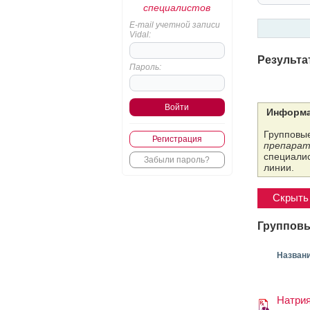
специалистов
E-mail учетной записи
Vidal:
Результа
Пароль:
Информа
Групповые
Регистрация
препарат
специалис
Забыли пароль?
линии.
Скрыть 
Групповы
Назван
Натри