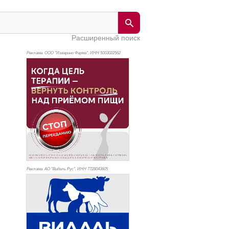
Расширенный поиск
Реклама. ООО "Изварино Фарма", ИНН 500
3022562
Реклама. АО "Видаль Рус", ИНН 772
8043605