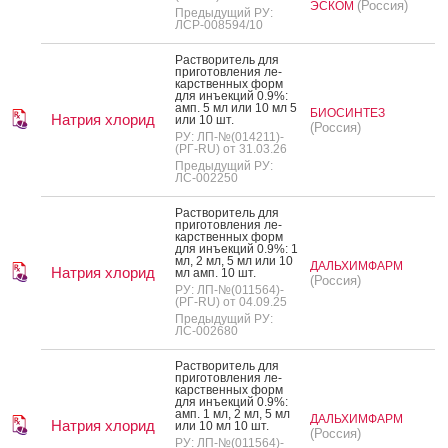
(Россия)
ЭСКОМ
Предыдущий РУ:
ЛСР-008594/10
Рас­тво­ритель для
при­готов­ле­ния ле­
карс­твен­ных форм
для инъ­ек­ций 0.9%:
амп. 5 мл или 10 мл 5
БИОСИНТЕЗ
Натрия хлорид
или 10 шт.
(Россия)
РУ: ЛП-№(014211)-
(РГ-RU) от 31.03.26
Предыдущий РУ:
ЛС-002250
Рас­тво­ритель для
при­готов­ле­ния ле­
карс­твен­ных форм
для инъ­ек­ций 0.9%: 1
мл, 2 мл, 5 мл или 10
ДАЛЬХИМФАРМ
Натрия хлорид
мл амп. 10 шт.
(Россия)
РУ: ЛП-№(011564)-
(РГ-RU) от 04.09.25
Предыдущий РУ:
ЛС-002680
Рас­тво­ритель для
при­готов­ле­ния ле­
карс­твен­ных форм
для инъ­ек­ций 0.9%:
амп. 1 мл, 2 мл, 5 мл
ДАЛЬХИМФАРМ
Натрия хлорид
или 10 мл 10 шт.
(Россия)
РУ: ЛП-№(011564)-