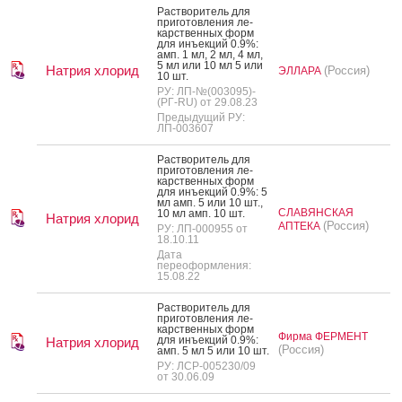
Рас­тво­ритель для
при­готов­ле­ния ле­
карс­твен­ных форм
для инъ­ек­ций 0.9%:
амп. 1 мл, 2 мл, 4 мл,
5 мл или 10 мл 5 или
Натрия хлорид
(Россия)
ЭЛЛАРА
10 шт.
РУ: ЛП-№(003095)-
(РГ-RU) от 29.08.23
Предыдущий РУ:
ЛП-003607
Рас­тво­ритель для
при­готов­ле­ния ле­
карс­твен­ных форм
для инъ­ек­ций 0.9%: 5
мл амп. 5 или 10 шт.,
СЛАВЯНСКАЯ
10 мл амп. 10 шт.
Натрия хлорид
(Россия)
АПТЕКА
РУ: ЛП-000955 от
18.10.11
Дата
переоформления:
15.08.22
Рас­тво­ритель для
при­готов­ле­ния ле­
карс­твен­ных форм
Фирма ФЕРМЕНТ
для инъ­ек­ций 0.9%:
Натрия хлорид
(Россия)
амп. 5 мл 5 или 10 шт.
РУ: ЛСР-005230/09
от 30.06.09