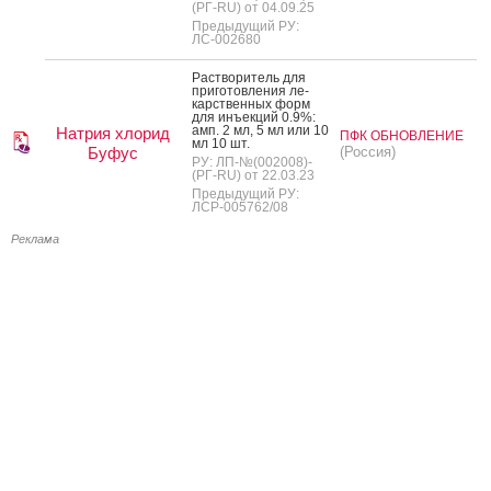
(РГ-RU) от 04.09.25
Предыдущий РУ:
ЛС-002680
Рас­тво­ритель для
при­готов­ле­ния ле­
карс­твен­ных форм
для инъ­ек­ций 0.9%:
амп. 2 мл, 5 мл или 10
Натрия хлорид
ПФК ОБНОВЛЕНИЕ
мл 10 шт.
Буфус
(Россия)
РУ: ЛП-№(002008)-
(РГ-RU) от 22.03.23
Предыдущий РУ:
ЛСР-005762/08
Реклама