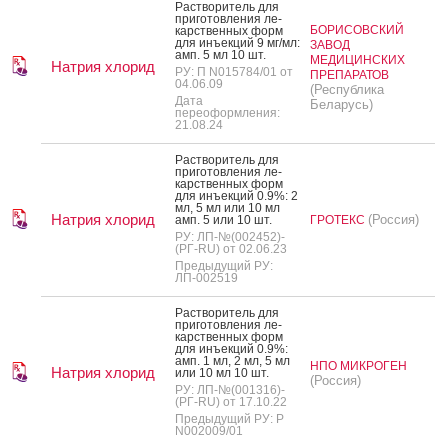
Рас­тво­ритель для
при­готов­ле­ния ле­
БОРИСОВСКИЙ
карс­твен­ных форм
для инъ­ек­ций 9 мг/мл:
ЗАВОД
амп. 5 мл 10 шт.
МЕДИЦИНСКИХ
Натрия хлорид
РУ: П N015784/01 от
ПРЕПАРАТОВ
04.06.09
(Республика
Дата
Беларусь)
переоформления:
21.08.24
Рас­тво­ритель для
при­готов­ле­ния ле­
карс­твен­ных форм
для инъ­ек­ций 0.9%: 2
мл, 5 мл или 10 мл
Натрия хлорид
(Россия)
амп. 5 или 10 шт.
ГРОТЕКС
РУ: ЛП-№(002452)-
(РГ-RU) от 02.06.23
Предыдущий РУ:
ЛП-002519
Рас­тво­ритель для
при­готов­ле­ния ле­
карс­твен­ных форм
для инъ­ек­ций 0.9%:
амп. 1 мл, 2 мл, 5 мл
НПО МИКРОГЕН
Натрия хлорид
или 10 мл 10 шт.
(Россия)
РУ: ЛП-№(001316)-
(РГ-RU) от 17.10.22
Предыдущий РУ: Р
N002009/01