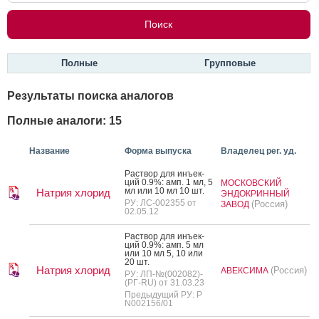
Полные
Групповые
Результаты поиска аналогов
Полные аналоги: 15
Название
Форма выпуска
Владелец рег. уд.
Рас­твор для инъ­ек­
ций 0.9%: амп. 1 мл, 5
МОСКОВСКИЙ
мл или 10 мл 10 шт.
Натрия хлорид
ЭНДОКРИННЫЙ
РУ: ЛС-002355 от
(Россия)
ЗАВОД
02.05.12
Рас­твор для инъ­ек­
ций 0.9%: амп. 5 мл
или 10 мл 5, 10 или
20 шт.
Натрия хлорид
(Россия)
АВЕКСИМА
РУ: ЛП-№(002082)-
(РГ-RU) от 31.03.23
Предыдущий РУ: Р
N002156/01