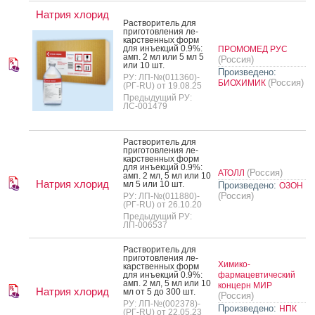
Натрия хлорид
Рас­тво­ритель для
при­готов­ле­ния ле­
карс­твен­ных форм
для инъ­ек­ций 0.9%:
ПРОМОМЕД РУС
амп. 2 мл или 5 мл 5
(Россия)
или 10 шт.
Произведено:
РУ: ЛП-№(011360)-
(Россия)
БИОХИМИК
(РГ-RU) от 19.08.25
Предыдущий РУ:
ЛС-001479
Рас­тво­ритель для
при­готов­ле­ния ле­
карс­твен­ных форм
для инъ­ек­ций 0.9%:
(Россия)
АТОЛЛ
амп. 2 мл, 5 мл или 10
Натрия хлорид
мл 5 или 10 шт.
Произведено:
ОЗОН
(Россия)
РУ: ЛП-№(011880)-
(РГ-RU) от 26.10.20
Предыдущий РУ:
ЛП-006537
Рас­тво­ритель для
при­готов­ле­ния ле­
Химико-
карс­твен­ных форм
для инъ­ек­ций 0.9%:
фармацевтический
амп. 2 мл, 5 мл или 10
концерн МИР
Натрия хлорид
мл от 5 до 300 шт.
(Россия)
РУ: ЛП-№(002378)-
Произведено:
НПК
(РГ-RU) от 22.05.23