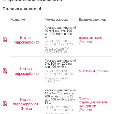
Полные аналоги: 4
Название
Форма выпуска
Владелец рег. уд.
Рас­твор для ин­фу­зий
40 мг/1 мл: бут. 100
мл, 200 мл или 400
мл
Натрия
ДАЛЬХИМФАРМ
РУ: ЛП-№(003819)-
гидрокарбонат
(Россия)
(РГ-RU) от 27.11.23
Предыдущий РУ:
ЛСР-003973/10
Рас­твор для ин­фу­зий
5%: 100 мл, 200 мл
или 400 мл бут.
Натрия
РУ: ЛП-№(013910)-
(Россия)
МОСФАРМ
гидрокарбонат
(РГ-RU) от 13.03.26
Предыдущий РУ:
ЛП-002770
Рас­твор для ин­фу­зий
42 мг/мл: 100 мл или
200 мл бут. 1 или 28
Химико-
Натрия
шт., 400 мл бут. 1 или
фармацевтический
15 шт.
гидрокарбонат-
концерн МИР
РУ: ЛП-№(006977)-
Эском
(Россия)
(РГ-RU) от 24.09.24