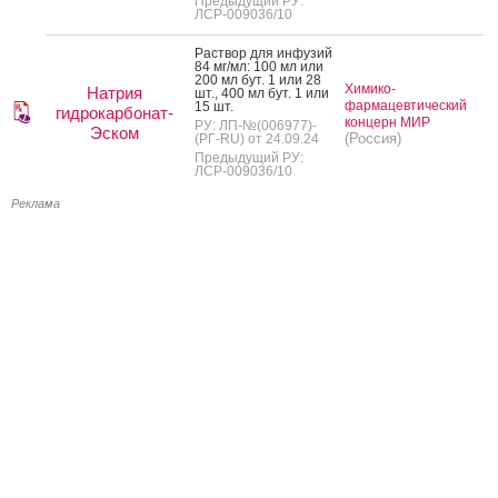
Предыдущий РУ:
ЛСР-009036/10
Рас­твор для ин­фу­зий
84 мг/мл: 100 мл или
200 мл бут. 1 или 28
Химико-
Натрия
шт., 400 мл бут. 1 или
фармацевтический
15 шт.
гидрокарбонат-
концерн МИР
РУ: ЛП-№(006977)-
Эском
(Россия)
(РГ-RU) от 24.09.24
Предыдущий РУ:
ЛСР-009036/10
Реклама