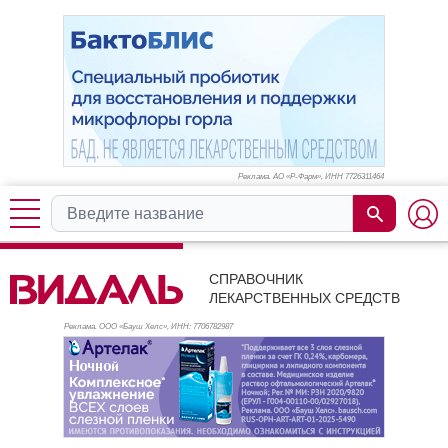
Реклама. АО «Р-Фарм», ИНН 772
6311464
СПРАВОЧНИК
ЛЕКАРСТВЕННЫХ СРЕДСТВ
Реклама. ООО «Бауш Хелс», ИНН: 770
6782987