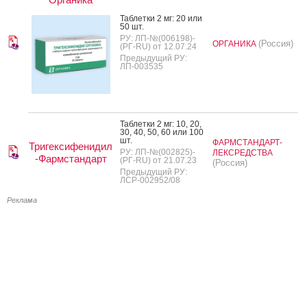
Таб­летки 2 мг: 20 или
50 шт.
РУ: ЛП-№(006198)-
(Россия)
ОРГАНИКА
(РГ-RU) от 12.07.24
Предыдущий РУ:
ЛП-003535
Таб­летки 2 мг: 10, 20,
30, 40, 50, 60 или 100
шт.
ФАРМСТАНДАРТ-
Тригексифенидил
РУ: ЛП-№(002825)-
ЛЕКСРЕДСТВА
-Фармстандарт
(РГ-RU) от 21.07.23
(Россия)
Предыдущий РУ:
ЛСР-002952/08
Реклама