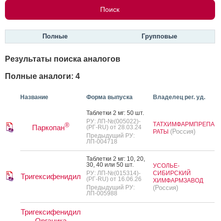
Полные
Групповые
Результаты поиска аналогов
Полные аналоги: 4
Название
Форма выпуска
Владелец рег. уд.
Таб­летки 2 мг: 50 шт.
РУ: ЛП-№(005022)-
ТАТХИМФАРМПРЕПА
®
Паркопан
(РГ-RU) от 28.03.24
(Россия)
РАТЫ
Предыдущий РУ:
ЛП-004718
Таб­летки 2 мг: 10, 20,
30, 40 или 50 шт.
УСОЛЬЕ-
РУ: ЛП-№(015314)-
СИБИРСКИЙ
Тригексифенидил
(РГ-RU) от 16.06.26
ХИМФАРМЗАВОД
Предыдущий РУ:
(Россия)
ЛП-005988
Тригексифенидил
Органика