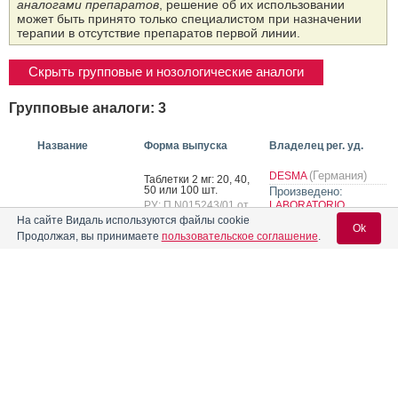
аналогами препаратов
, решение об их использовании
может быть принято только специалистом при назначении
терапии в отсутствие препаратов первой линии.
Скрыть групповые и нозологические аналоги
Групповые аналоги: 3
Название
Форма выпуска
Владелец рег. уд.
(Германия)
DESMA
Таб­летки 2 мг: 20, 40,
50 или 100 шт.
Произведено:
РУ: П N015243/01 от
LABORATORIO
®
Акинетон
15.08.07
FARMACEUTICO SIT
На сайте Видаль используются файлы cookie
Ok
Дата
SPECIALITA IGIENICO
Продолжая, вы принимаете
пользовательское соглашение
.
переоформления:
TERAPEUTICHE
02.03.22
(Италия)
Таб­летки 2 мг: 20, 40,
Вход для специалистов
50 или 100 шт.
РУ: ЛП-№(004032)-
НПЦ ФАРМЗАЩИТА
Бипериден
E-mail учетной записи Vidal:
(РГ-RU) от 18.12.23
(Россия)
Предыдущий РУ:
ЛП-006918
Таб­летки 2 мг: 50 шт.
Пароль:
ALKALOID AD Skopje
РУ: ЛП-№(000312)-