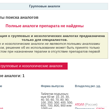
Групповые аналоги
ты поиска аналогов
Полные аналоги препарата не найдены
ция о групповых и нозологических аналогах предназначена
только для специалистов.
 и нозологические аналоги
не являются полными аналогами
ов
, решение об их использовании может быть принято только
том при назначении терапии в отсутствие препаратов первой
групповые и нозологические аналоги
е аналоги: 1
ие
Форма выпуска
Владелец рег. уд.
Таб­летки подъ­языч­
ные 60 мг: 10, 20, 30,
40. 50, 60, 70, 80, 90,
100, 200, 300, 400, 500,
(Россия)
АТОЛЛ
600, 700, 800, 900 или
ол
1000 шт.
Произведено:
ОЗОН