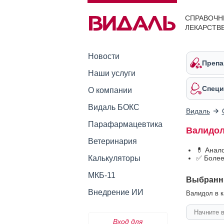
СПРАВОЧН
ЛЕКАРСТВ
Новости
Препа
Наши услуги
Специ
О компании
Видаль БОКС
Видаль
Парафармацевтика
Валидол
Ветеринария
💊 Анал
Калькуляторы
✅ Более
МКБ-11
Выбранн
Внедрение ИИ
Валидол в к
Вход для