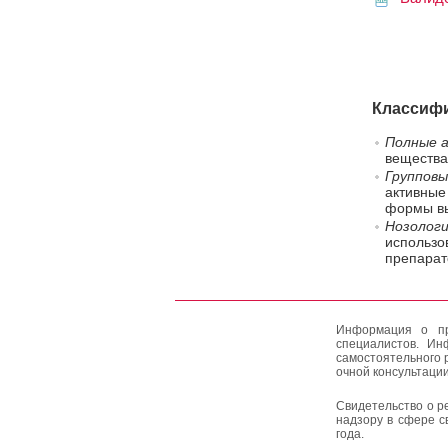
Классифи
Полные а
вещества
Групповы
активные
формы вы
Нозологи
использо
препарат
Информация о пр
специалистов. Ин
самостоятельного 
очной консультации
Свидетельство о р
надзору в сфере с
года.