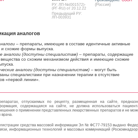
(Россия)
РУ: ЛП-№(001572)-
(РГ-RU) от 20.12.22
Предыдущий РУ:
ЛП-003931
кация аналогов
налоги
– препараты, имеющие в составе идентичные активные
 и схожие формы выпуска.
е аналоги (доступны специалистам)
– препараты, содержащие
 вещества со схожим механизмом действия и имеющие схожие
пуска.
ческие аналоги (доступны специалистам)
– могут быть
ваны специалистами при назначении терапии в отсутствие
ов «первой линии».
епаратах, отпускаемых по рецепту, размещенная на сайте, предназн
формация, содержащаяся на сайте, не должна использоваться пациен
решения о применении представленных лекарственных препаратов и не мож
 врача.
егистрации средства массовой информации Эл № ФС77-79153 выдано Федер
вязи, информационных технологий и массовых коммуникаций (Роскомнадзор