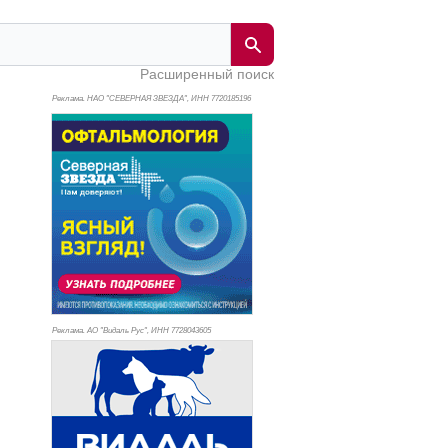
Расширенный поиск
Реклама. НАО "СЕВЕРНАЯ ЗВЕЗДА", ИНН 772
0185196
Реклама. АО "Видаль Рус", ИНН 772
8043605