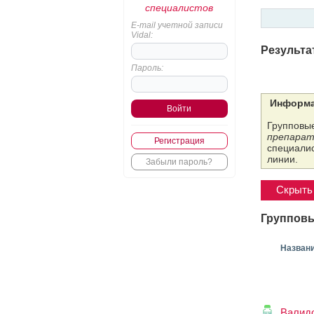
специалистов
E-mail учетной записи
Vidal:
Результа
Пароль:
Информа
Групповые
препарат
Регистрация
специалис
линии.
Забыли пароль?
Скрыть 
Групповы
Назван
Валид