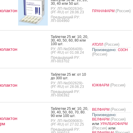
30, 40 или 50 шт.
РУ: ЛП-№(002634)-
нолактон
(Россия)
ПРАНАФАРМ
(РГ-RU) от 28.06.23
Предыдущий РУ:
ЛП-004960
Таб­летки 25 мг: 10, 20,
30, 40, 50, 60, 80 или
100 шт.
(Россия)
АТОЛЛ
нолактон
РУ: ЛП-№(006409)-
Произведено:
ОЗОН
(РГ-RU) от 01.08.24
(Россия)
Предыдущий РУ:
ЛП-003702
Таб­летки 25 мг: от 10
до 300 шт.
РУ: ЛП-№(002629)-
нолактон
(Россия)
ЮЖФАРМ
(РГ-RU) от 28.06.23
Предыдущий РУ:
ЛП-006392
Таб­летки 25 мг: 10, 20,
(Россия)
ВЕЛФАРМ
30, 40, 50, 60, 70, 80.
Произведено:
90 или 100 шт.
нолактон
(Россия)
ВЕЛФАРМ
РУ: ЛП-№(009083)-
рм
или
УРАЛБИОФАРМ
(РГ-RU) от 27.02.25
или
(Россия)
Предыдущий РУ:
(Россия)
ВЕЛФАРМ-М
ЛП-005023