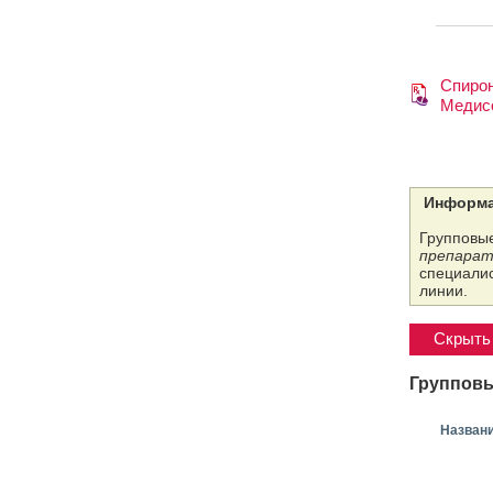
Спиро
Медис
Информа
Групповые
препарат
специалис
линии.
Скрыть 
Групповы
Назван