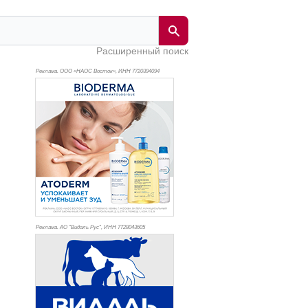
Расширенный поиск
Реклама. ООО «НАОС Восток», ИНН 772
0394094
Реклама. АО "Видаль Рус", ИНН 772
8043605