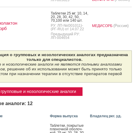
Таб­летки 25 мг: 10, 14,
20, 28, 30, 42, 50,
70,100 или 140 шт.
нолактон
РУ: ЛП-№(001011)-
(Россия)
МЕДИСОРБ
орб
(РГ-RU) от 14.07.22
Предыдущий РУ:
ЛП-004654
ция о групповых и нозологических аналогах предназначена
только для специалистов.
 и нозологические аналоги
не являются полными аналогами
ов
, решение об их использовании может быть принято только
том при назначении терапии в отсутствие препаратов первой
групповые и нозологические аналоги
е аналоги: 12
ие
Форма выпуска
Владелец рег. уд.
Таб­летки, пок­ры­тые
пле­ноч­ной обо­лоч­
кой, 25 мг: 20, 28, 30,