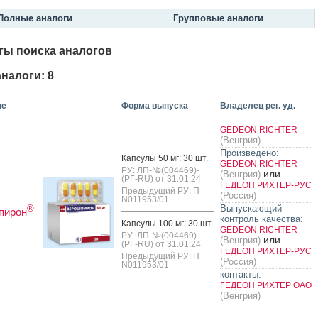
Полные аналоги
Групповые аналоги
ты поиска аналогов
налоги: 8
ие
Форма выпуска
Владелец рег. уд.
GEDEON RICHTER
(Венгрия)
Произведено:
Кап­су­лы 50 мг: 30 шт.
GEDEON RICHTER
РУ: ЛП-№(004469)-
или
(Венгрия)
(РГ-RU) от 31.01.24
ГЕДЕОН РИХТЕР-РУС
Предыдущий РУ: П
(Россия)
N011953/01
Выпускающий
®
пирон
контроль качества:
Кап­су­лы 100 мг: 30 шт.
GEDEON RICHTER
РУ: ЛП-№(004469)-
или
(Венгрия)
(РГ-RU) от 31.01.24
ГЕДЕОН РИХТЕР-РУС
Предыдущий РУ: П
(Россия)
N011953/01
контакты:
ГЕДЕОН РИХТЕР ОАО
(Венгрия)