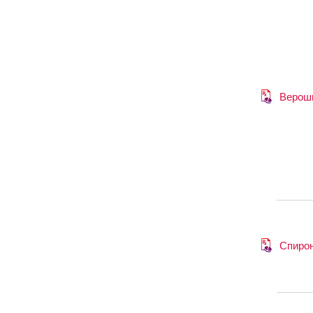
Верош
Спиро