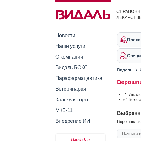
СПРАВОЧН
ЛЕКАРСТВ
Новости
Препа
Наши услуги
Специ
О компании
Видаль БОКС
Видаль
Парафармацевтика
Верошпи
Ветеринария
💊 Анал
Калькуляторы
✅ Более
МКБ-11
Выбранн
Внедрение ИИ
Верошпилакто
Вход для