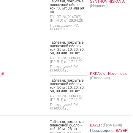
Таб­летки, пок­ры­тые
SYNTHON HISPANIA
пле­ноч­ной обо­лоч­
(Испания)
кой, 50 мг: 30 или 60
шт.
РУ: ЛП-№(014707)-
(РГ-RU) от 29.04.26
Предыдущий РУ:
ЛП-005308
Таб­летки, пок­ры­тые
пле­ноч­ной обо­лоч­
кой, 25 мг: 10, 20, 30,
50, 90 или 100 шт.
РУ: ЛП-№(000433)-
(РГ-RU) от 17.11.21
Предыдущий РУ:
ЛП-006425
KRKA d.d., Novo mesto
®
а
(Словения)
Таб­летки, пок­ры­тые
пле­ноч­ной обо­лоч­
кой, 50 мг: 10, 20, 30,
50, 90 или 100 шт.
РУ: ЛП-№(000433)-
(РГ-RU) от 17.11.21
Предыдущий РУ:
ЛП-006425
Таб­летки, пок­ры­тые
(Германия)
пле­ноч­ной обо­лоч­
BAYER
кой, 10 мг: 28 шт.
Произведено:
BAYER