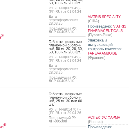
50, 100 или 200 шт.
РУ: ЛП-№(005049)-
(РГ-RU) от 01.04.24
Дата
VIATRIS SPECIALTY
переоформления:
(США)
28.03.25
Произведено:
VIATRIS
Предыдущий РУ:
PHARMACEUTICALS
ЛСР-004052/10
(Пуэрто-Рико)
®
а
Упаковка и
Таб­летки, пок­ры­тые
выпускающий
пле­ноч­ной обо­лоч­
кой, 50 мг: 20, 28, 30,
контроль качества:
50, 100 или 200 шт.
FAREVA AMBOISE
РУ: ЛП-№(005049)-
(Франция)
(РГ-RU) от 01.04.24
Дата
переоформления:
28.03.25
Предыдущий РУ:
ЛСР-004052/10
Таб­летки, пок­ры­тые
пле­ноч­ной обо­лоч­
кой, 25 мг: 30 или 60
шт.
РУ: ЛП-№(014707)-
(РГ-RU) от 29.04.26
АСПЕКТУС ФАРМА
Предыдущий РУ:
ЛП-005308
(Россия)
®
он
Произведено: