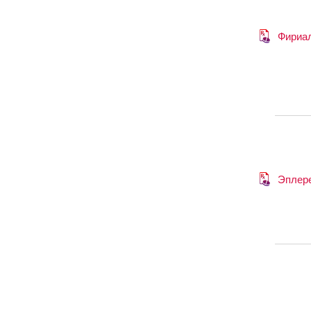
Фириа
Эплер