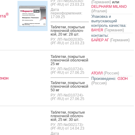
РУ: ЛП-№(002030)-
или
(Германия)
(РГ-RU) от 23.03.23
DELPHARM MILANO
Дата
(Италия)
переоформления:
®
лта
Упаковка и
17.09.25
выпускающий
контроль качества:
Таб­летки, пок­ры­тые
(Германия)
BAYER
пле­ноч­ной обо­лоч­
кой, 20 мг: 28 шт.
контакты:
РУ: ЛП-№(002030)-
(Германия)
БАЙЕР АГ
(РГ-RU) от 23.03.23
Таб­летки, пок­ры­тые
пле­ноч­ной обо­лоч­кой
25 мг
РУ: ЛП-№(010724)-
(РГ-RU) от 27.06.25
(Россия)
АТОЛЛ
енон
Произведено:
ОЗОН
Таб­летки, пок­ры­тые
(Россия)
пле­ноч­ной обо­лоч­кой
50 мг
РУ: ЛП-№(010724)-
(РГ-RU) от 27.06.25
Таб­летки, пок­ры­тые
пле­ноч­ной обо­лоч­
кой, 25 мг: 30 шт.
РУ: ЛП-№(002173)-
(РГ-RU) от 14.04.23
Дата