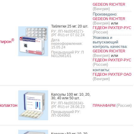
GEDEON RICHTER
(Венгрия)
Произведено:
GEDEON RICHTER
или
(Венгрия)
Таб­летки 25 мг: 20 шт.
ГЕДЕОН РИХТЕР-РУС
РУ: ЛП-№(004527)-
(Россия)
(РГ-RU) от 07.02.24
Упаковка и
®
Дата
пирон
выпускающий
переоформления:
контроль качества:
15.05.24
GEDEON RICHTER
Предыдущий РУ: П
или
(Венгрия)
N012681/01
ГЕДЕОН РИХТЕР-РУС
(Россия)
контакты:
ГЕДЕОН РИХТЕР ОАО
(Венгрия)
Кап­су­лы 100 мг: 10, 20,
30, 40 или 50 шт.
РУ: ЛП-№(002634)-
нолактон
(Россия)
ПРАНАФАРМ
(РГ-RU) от 28.06.23
Предыдущий РУ:
ЛП-004960
Кап­су­лы 50 мг: 10, 20,