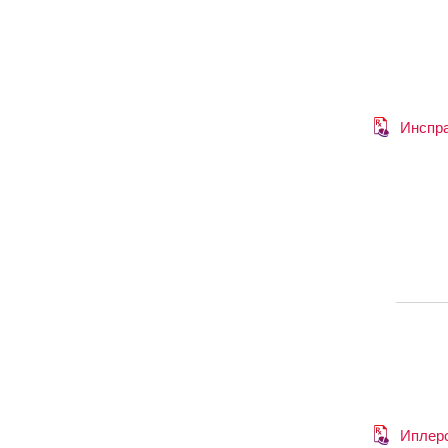
Инспр
Иплер