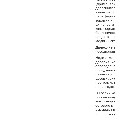
(применяем
дополнител
аминокислот
парафармац
терапии и 
активности 
микроорган
биологичес
средства п
медицинск
Далеко не 
Госсанэпид
Надо отмет
доверия, ч
справедлив
продукции 
питания и 
ассоциацию
программ, 
производст
В России к
Госсанэпид
контролиро
сетевого м
вызывают п