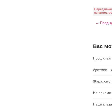
Перед начал
ознакомьтес
← Предыд
Вас мо
Профилакти
Аритмии – 
Жара, смог
На приеме 
Наши глаза