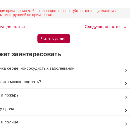
ом применения любого препарата посоветуйтесь со специалистом и
ь с инструкцией по применению.
ущая статья
Следующая статья →
Читать далее
жет заинтересовать
ка сердечно-сосудистых заболеваний
а что можно сделать?
 и пожары
у врача
 и солнце