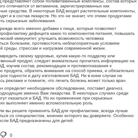
 представляют собой поливитаминные комплексы, состав которых
го отличается от витаминов, зарегистрированных как
ные средства. В некоторые БАД входят растительные компоненты,
дят и в состав лекарств. Но это не значит, что этими продуктами
ть серьезные заболевания.
прежде всего именно добавки к пище, которые позволяют
профилактику дефицита каких-то компонентов питания, повышать
еский иммунитет, улучшить возможность человека
ться болезням, противостоять неблагоприятным условиям
 среды, стрессам и нагрузкам современной жизни.
авредить своему здоровью, купив какую-то подделку или
твенный продукт, следует внимательно прочитать информацию на
АД, изучив состав, рекомендации и противопоказания к
 продукта, обратить внимание на способ приема, и обязательно
срок годности и дату изготовления БАД. Ни в коем случае не
сь рекламе и помните, что лечить болезнь может только врач.
ч определит необходимое обследование, поставит диагноз,
одходящие именно Вам лекарства. В некоторых случаях среди
огут оказаться и БАД. Но их применение при серьезных
ях выполняет именно вспомогательную роль.
ли вы решите применять БАД для профилактики, всегда лучше
ться со специалистом, мнению которого вы доверяете. Особенно
 если БАД предназначены для детей.
0