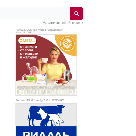
Расширенный поиск
Реклама. ООО «Др. Редди’с Лабораторис»,
ИНН: 770
7321227
Реклама. АО "Видаль Рус", ИНН 772
8043605