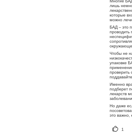
Многие БАД
лишь немно
лекарствен
которые вхо
можно лечи
БАД – это 
проводить 
неспецифич
сопротивля
окружающей
Чтобы не н
низкокачес
упаковке Б
применению
проверить 
поддавайте
Именно вра
подберет п
лекарств м
заболевани
Но даже ес
посоветова
это важно,
1