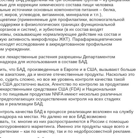
ые для коррекции химического состава пищи человека
ьные источники основных компонентов питания – белка,
, жиров, углеводов, витаминов, минералов и т.п.),
евтики (применяемые для профилактики, вспомогательной
поддержки в физиологических границах функциональной
органов и систем), и эубиотики (в их состав входят
измы, оказывающие нормализующее действие на состав и
кую активность микрофлоры ЖКТ). Парафармацевтические
роходят исследование в аккредитованном профильном
ом учреждении.
все лекарственные растения разрешены Департаментом
надзора для использования в составе БАД.
ить, что БАД, произведенные в Европе и в США, вызывают больше
ем азиатские, да и многие отечественные продукты. Насколько это
о, судить сложно, но все же уровень контроля качества такой
в США достаточно высок, Агентство по контролю за продуктами
лекарственными средствами США (FDA) и Национальная
 по пищевым продуктам NNFA имеют несколько различных
предполагающих осуществление контроля на всех стадиях
ва и реализации БАД.
онтроль качества БАД в процессе реализации возложен на службу
надзора на местах. Но далеко не все БАД возможно
вать, т.к. многие из них распространяются в России с помощью
ногоуровневого маркетинга. Именно эти продукты чаще всего и
ретензии – как по качеству, так и по недобросовестной рекламе.