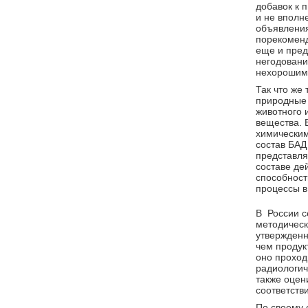
добавок к 
и не вполн
объявления
порекоменд
еще и предл
негодовани
нехорошим 
Так что же
природные 
животного 
вещества. 
химическим
состав БАД
представля
составе де
способност
процессы в
В России с
методическ
утвержденн
чем продук
оно проход
радиологич
также оцен
соответств
По своему 