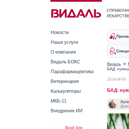
СПРАВОЧН
ЛЕКАРСТВ
Новости
Препа
Наши услуги
Специ
О компании
Видаль БОКС
Видаль
БАД: нужны
Парафармацевтика
2014-04-04
Ветеринария
БАД: нуж
Калькуляторы
МКБ-11
Жучк
Дире
Внедрение ИИ
Вход для