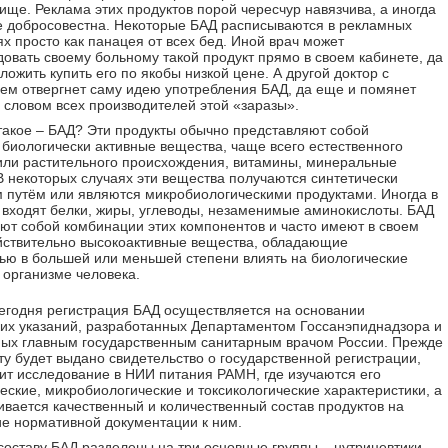
пище. Реклама этих продуктов порой чересчур навязчива, а иногда
е добросовестна. Некоторые БАД расписываются в рекламных
х просто как панацея от всех бед. Иной врач может
овать своему больному такой продукт прямо в своем кабинете, да
ожить купить его по якобы низкой цене. А другой доктор с
ем отвергнет саму идею употребления БАД, да еще и помянет
словом всех производителей этой «заразы».
 такое – БАД? Эти продукты обычно представляют собой
биологически активные вещества, чаще всего естественного
или растительного происхождения, витамины, минеральные
В некоторых случаях эти вещества получаются синтетически
 путём или являются микробиологическими продуктами. Иногда в
 входят белки, жиры, углеводы, незаменимые аминокислоты. БАД
ют собой комбинации этих компонентов и часто имеют в своем
йствительно высокоактивные вещества, обладающие
ью в большей или меньшей степени влиять на биологические
 организме человека.
егодня регистрация БАД осуществляется на основании
их указаний, разработанных Департаментом Госсанэпиднадзора и
ых главным государственным санитарным врачом России. Прежде
ту будет выдано свидетельство о государственной регистрации,
ит исследование в НИИ питания РАМН, где изучаются его
еские, микробиологические и токсикологические характеристики, а
ивается качественный и количественный состав продуктов на
ие нормативной документации к ним.
составу БАД разделены на три основные группы – нутрицевтики