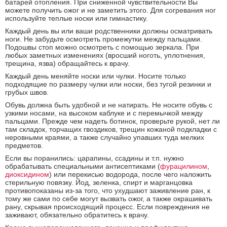
батарей отопления. При сниженной чувствительности Вы
можете получить ожог и не заметить этого. Для согревания ног
используйте теплые носки или гимнастику.
Каждый день вы или ваши родственники должны осматривать
ноги. Не забудьте осмотреть промежутки между пальцами.
Подошвы стоп можно осмотреть с помощью зеркала. При
любых заметных изменениях (вросший ноготь, уплотнения,
трещина, язва) обращайтесь к врачу.
Каждый день меняйте носки или чулки. Носите только
подходящие по размеру чулки или носки, без тугой резинки и
грубых швов.
Обувь должна быть удобной и не натирать. Не носите обувь с
узкими носами, на высоком каблуке и с перемычкой между
пальцами. Прежде чем надеть ботинок, проверьте рукой, нет ли
там складок, торчащих гвоздиков, трещин кожаной подкладки с
неровными краями, а также случайно упавших туда мелких
предметов.
Если вы поранились: царапины, ссадины и т.п. нужно
обрабатывать специальными антисептиками (
фурацилином
,
диоксидином
) или перекисью водорода, после чего наложить
стерильную повязку. Йод, зеленка, спирт и марганцовка
противопоказаны из-за того, что ухудшают заживление ран, к
тому же сами по себе могут вызвать ожог, а также окрашивать
рану, скрывая происходящий процесс. Если повреждения не
заживают, обязательно обратитесь к врачу.