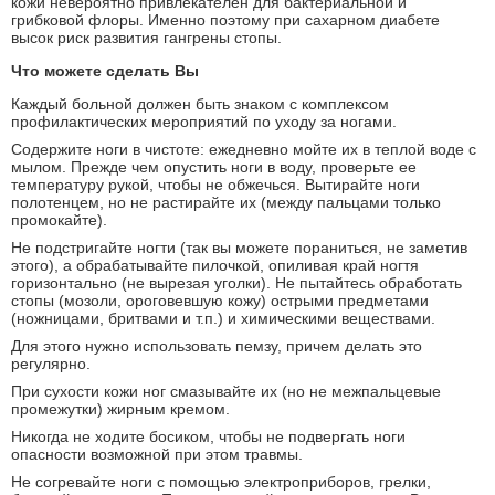
кожи невероятно привлекателен для бактериальной и
грибковой флоры. Именно поэтому при сахарном диабете
высок риск развития гангрены стопы.
Что можете сделать Вы
Каждый больной должен быть знаком с комплексом
профилактических мероприятий по уходу за ногами.
Содержите ноги в чистоте: ежедневно мойте их в теплой воде с
мылом. Прежде чем опустить ноги в воду, проверьте ее
температуру рукой, чтобы не обжечься. Вытирайте ноги
полотенцем, но не растирайте их (между пальцами только
промокайте).
Не подстригайте ногти (так вы можете пораниться, не заметив
этого), а обрабатывайте пилочкой, опиливая край ногтя
горизонтально (не вырезая уголки). Не пытайтесь обработать
стопы (мозоли, ороговевшую кожу) острыми предметами
(ножницами, бритвами и т.п.) и химическими веществами.
Для этого нужно использовать пемзу, причем делать это
регулярно.
При сухости кожи ног смазывайте их (но не межпальцевые
промежутки) жирным кремом.
Никогда не ходите босиком, чтобы не подвергать ноги
опасности возможной при этом травмы.
Не согревайте ноги с помощью электроприборов, грелки,