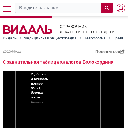
СПРАВОЧНИК
ЛЕКАРСТВЕННЫХ СРЕДСТВ
Видаль
Медицинская энциклопедия
Неврология
Сравнит
2018-08-22
Поделиться
Сравнительная таблица аналогов Валокордина
Удобство
и точность
дозиро­
вания,
безопас­
ность
Реклама