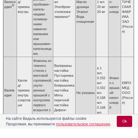
Валосе
д/
ал
Масло
1 мл:
н-
ТИЧЕ
пробками-­
®
рдин
приема
Этилбром­
душицы
20 мг
капел
СКАЯ
капель­
внутрь
этил­изова­
Этанол
20 мг
ьница
ФАБР
ницами
лерианат*
Вода
ИКА
полимер­
очищенная
ЗАО
ными
(Росси
навинчи­
я)
ваемыми
или
крышками-­
капельница
ми.
Флаконы из
темного
Вале­рианы
в 1
стекла с
настойка
мл:
винтовой
Пустырника
0.332
Флако
Капли
горло­виной,
нас­тойка
мл
н с
ЕВРО
д/
укупо­
Бояры­шника
0.332
крышк
МЕД
Валем
приема
ренные
настойка
Не указаны
мл
ой-
ООО
идин
внутрь
крышкой с
Мяты
0.168
капел
(Росси
спиртов
контролем
перечной
мл
ьнице
я)
ые
первого
настойка
0.168
й
вскрытия с
Дифенг­
мл
капель­
идра­мин
1 мг
На сайте Видаль используются файлы cookie
ницей.
(димедрол)
Ok
Продолжая, вы принимаете
пользовательское соглашение
.
* этилбромиз­овалерианат; = этил­овый эфир α-бромизо­валери­ановой кислоты