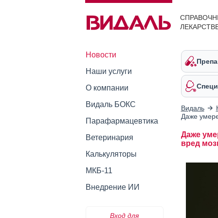
СПРАВОЧН
ЛЕКАРСТВ
Новости
Препа
Наши услуги
Специ
О компании
Видаль БОКС
Видаль
Даже умере
Парафармацевтика
Даже уме
Ветеринария
вред моз
Калькуляторы
МКБ-11
Внедрение ИИ
Вход для