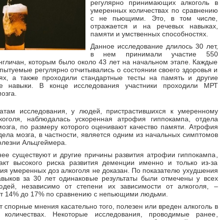
регулярно принимающих алкоголь в
умеренных количествах по сравнению
с не пьющими. Это, в том числе,
отражается и на речевых навыках,
памяти и умственных способностях.
Данное исследование длилось 30 лет,
в нем принимали участие 550
нгличан, которым было около 43 лет на начальном этапе. Каждые
спытуемые регулярно отчитывались о состоянии своего здоровья и
ях, а также проходили стандартные тесты на память и другие
ие навыки. В конце исследования участники проходили МРТ
озга.
татам исследования, у людей, пристрастившихся к умеренному
коголя, наблюдалась ускоренная атрофия гиппокампа, отдела
мозга, по размеру которого оценивают качество памяти. Атрофия
дела мозга, в частности, является одним из начальных симптомов
олезни Альцгеймера.
ее существуют и другие причины развития атрофии гиппокампа,
акт высокого риска развития деменции именно и только из-за
ия умеренных доз алкоголя не доказан. По показателю ухудшения
выков за 30 лет одинаковые результаты были отмечены у всех
дей, независимо от степени их зависимости от алкоголя, –
т 14% до 17% по сравнению с непьющими людьми.
 спорные мнения касательно того, полезен или вреден алкоголь в
 количествах. Некоторые исследования, проводимые ранее,