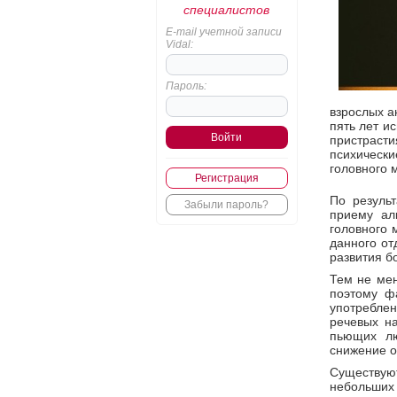
специалистов
E-mail учетной записи
Vidal:
Пароль:
взрослых а
пять лет и
пристрасти
психическ
головного м
Регистрация
По резуль
Забыли пароль?
приему ал
головного 
данного от
развития б
Тем не мен
поэтому ф
употреблен
речевых на
пьющих лю
снижение о
Существуют
небольших