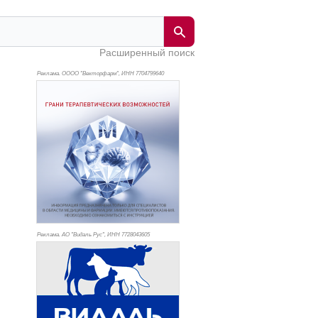
Расширенный поиск
Реклама. ОООО "Векторфарм", ИНН 770
4799640
Реклама. АО "Видаль Рус", ИНН 772
8043605