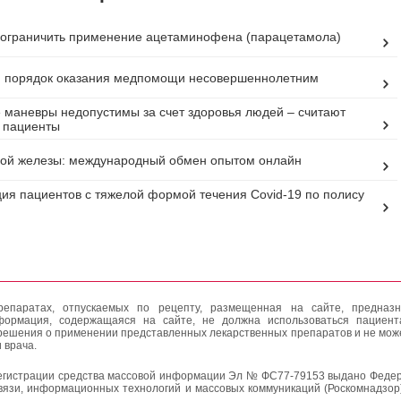
ограничить применение ацетаминофена (парацетамола)
н порядок оказания медпомощи несовершеннолетним
маневры недопустимы за счет здоровья людей – считают
 пациенты
ой железы: международный обмен опытом онлайн
ия пациентов с тяжелой формой течения Covid-19 по полису
епаратах, отпускаемых по рецепту, размещенная на сайте, предназн
формация, содержащаяся на сайте, не должна использоваться пациен
решения о применении представленных лекарственных препаратов и не мож
 врача.
егистрации средства массовой информации Эл № ФС77-79153 выдано Федер
вязи, информационных технологий и массовых коммуникаций (Роскомнадзор