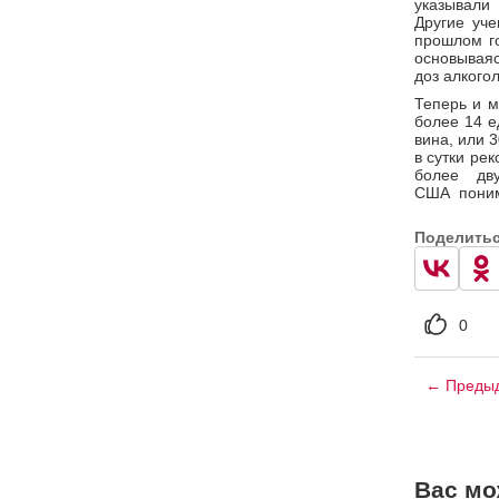
указывали
Другие уче
прошлом го
основываяс
доз алкого
Теперь и м
более 14 е
вина, или 
в сутки ре
более дв
США понима
Поделить
0
← Предыд
Вас мо