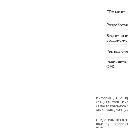
FDA может 
Разработа
Бюджетные 
российские
Рак молочн
Реабилитац
ОМС
Информация о пр
специалистов. Ин
самостоятельного 
очной консультации
Свидетельство о р
надзору в сфере с