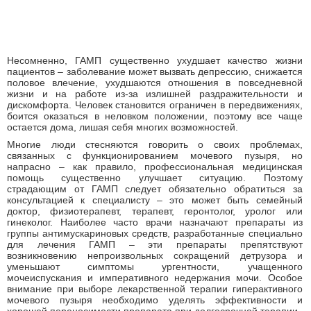
Несомненно, ГАМП существенно ухудшает качество жизни
пациентов – заболевание может вызвать депрессию, снижается
половое влечение, ухудшаются отношения в повседневной
жизни и на работе из-за излишней раздражительности и
дискомфорта. Человек становится ограничен в передвижениях,
боится оказаться в неловком положении, поэтому все чаще
остается дома, лишая себя многих возможностей.
Многие люди стесняются говорить о своих проблемах,
связанных с функционированием мочевого пузыря, но
напрасно – как правило, профессиональная медицинская
помощь существенно улучшает ситуацию. Поэтому
страдающим от ГАМП следует обязательно обратиться за
консультацией к специалисту – это может быть семейный
доктор, физиотерапевт, терапевт, геронтолог, уролог или
гинеколог. Наиболее часто врачи назначают препараты из
группы антимускариновых средств, разработанные специально
для лечения ГАМП – эти препараты препятствуют
возникновению непроизвольных сокращений детрузора и
уменьшают симптомы ургентности, учащенного
мочеиспускания и императивного недержания мочи. Особое
внимание при выборе лекарственной терапии гиперактивного
мочевого пузыря необходимо уделять эффективности и
хорошей переносимости препарата при долгосрочной терапии.