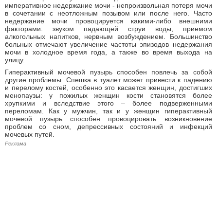
императивное недержание мочи - непроизвольная потеря мочи
в сочетании с неотложным позывом или после него. Часто
недержание мочи провоцируется какими-либо внешними
факторами: звуком падающей струи воды, приемом
алкогольных напитков, нервным возбуждением. Большинство
больных отмечают увеличение частоты эпизодов недержания
мочи в холодное время года, а также во время выхода на
улицу.
Гиперактивный мочевой пузырь способен повлечь за собой
другие проблемы. Спешка в туалет может привести к падению
и перелому костей, особенно это касается женщин, достигших
менопаузы: у пожилых женщин кости становятся более
хрупкими и вследствие этого – более подверженными
переломам. Как у мужчин, так и у женщин гиперактивный
мочевой пузырь способен провоцировать возникновение
проблем со сном, депрессивных состояний и инфекций
мочевых путей.
Реклама