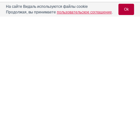
ООО «АнвиЛаб» начинает широкомасштабную рекламную
На сайте Видаль используются файлы cookie
кампанию препарата АнвиМакс®
Ok
Продолжая, вы принимаете
пользовательское соглашение
.
XXVIII Национальный конгресс по болезням органов
дыхания: платформа для прогресса
Вход для специалистов
Реклама
E-mail учетной записи Vidal:
Пароль:
Регистрация
Забыли пароль?