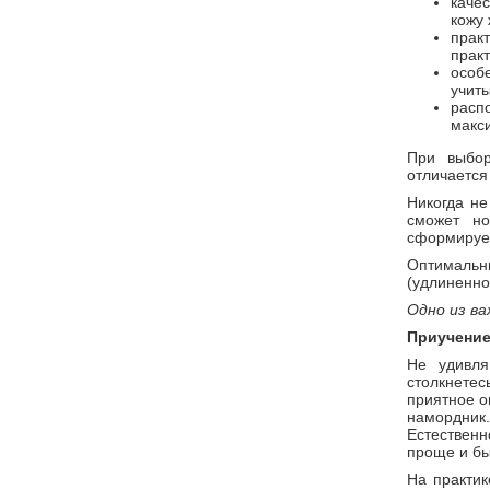
каче
кожу 
практ
прак
особ
учит
расп
макс
При выбор
отличается
Никогда не
сможет но
сформирует
Оптималь
(удлиненно
Одно из ва
Приучение
Не удивля
столкнете
приятное о
намордни
Естествен
проще и бы
На практик