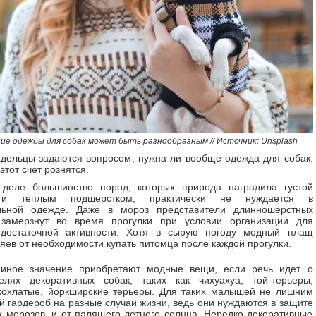
ие одежды для собак может быть разнообразным // Источник: Unsplash
дельцы задаются вопросом, нужна ли вообще одежда для собак.
этот счет рознятся.
деле большинство пород, которых природа наградила густой
и теплым подшерстком, практически не нуждается в
льной одежде. Даже в мороз представители длинношерстных
замерзнут во время прогулки при условии организации для
 достаточной активности. Хотя в сырую погоду модный плащ
зяев от необходимости купать питомца после каждой прогулки.
 иное значение приобретают модные вещи, если речь идет о
телях декоративных собак, таких как чихуахуа, той-терьеры,
хохлатые, йоркширские терьеры. Для таких малышей не лишним
й гардероб на разные случаи жизни, ведь они нуждаются в защите
х морозов, и от палящего летнего солнца. Нередко декоративные