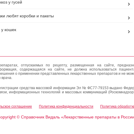
коз у гусей
ки любят коробки и пакеты
 у кошек
епаратах, отпускаемых по рецепту, размещенная на сайте, предназн
формация, содержащаяся на сайте, не должна использоваться пациен
решения о применении представленных лекарственных препаратов и не мож
 врача.
егистрации средства массовой информации Эл № ФС77-79153 выдано Федер
вязи, информационных технологий и массовых коммуникаций (Роскомнадзор
льское соглашение
Политика конфиденциальности
Политика обработк
opyright
Справочник Видаль «Лекарственные препараты в Росси
©