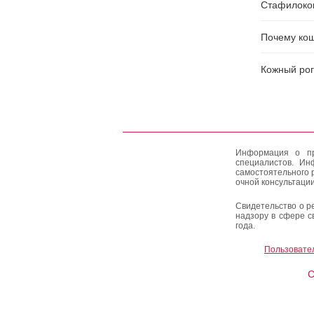
Стафилокок
Почему кош
Кожный рог
Информация о пр
специалистов. Ин
самостоятельного 
очной консультации
Свидетельство о р
надзору в сфере с
года.
Пользовате
C