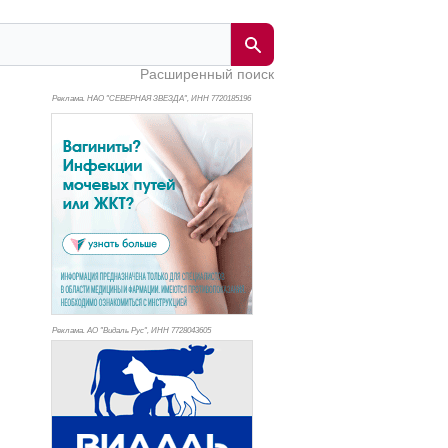
Расширенный поиск
Реклама. НАО "СЕВЕРНАЯ ЗВЕЗДА", ИНН 772
0185196
Реклама. АО "Видаль Рус", ИНН 772
8043605