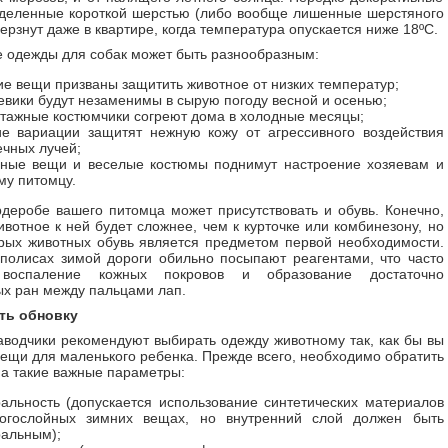
деленные короткой шерстью (либо вообще лишенные шерстяного
ерзнут даже в квартире, когда температура опускается ниже 18ºС.
 одежды для собак может быть разнообразным:
е вещи призваны защитить животное от низких температур;
вики будут незаменимы в сырую погоду весной и осенью;
отажные костюмчики согреют дома в холодные месяцы;
ие вариации защитят нежную кожу от агрессивного воздействия
ечных лучей;
ьные вещи и веселые костюмы поднимут настроение хозяевам и
му питомцу.
рдеробе вашего питомца может присутствовать и обувь. Конечно,
ивотное к ней будет сложнее, чем к курточке или комбинезону, но
рых животных обувь является предметом первой необходимости.
аполисах зимой дороги обильно посыпают реагентами, что часто
 воспаление кожных покровов и образование достаточно
х ран между пальцами лап.
ть обновку
водчики рекомендуют выбирать одежду животному так, как бы вы
ещи для маленького ребенка. Прежде всего, необходимо обратить
а такие важные параметры:
ральность (допускается использование синтетических материалов
огослойных зимних вещах, но внутренний слой должен быть
ральным);