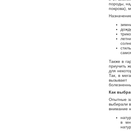
породы, на
покрова), м
Назначение
зимни
дожде
трик
летн
солн
стил
само
Также в га
приучить ж
для некото
Так, в мег
вызывает
болезненны
Как выбра
Опытные за
выбирали в
внимание н
нату
в мн
нату