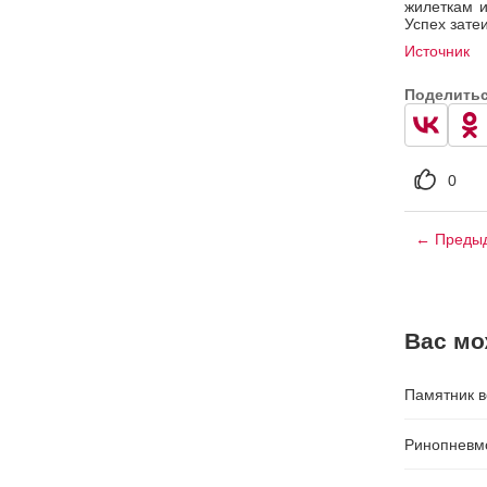
жилеткам и
Успех зате
Источник
Поделить
0
← Предыд
Вас мо
Памятник в
Ринопневм