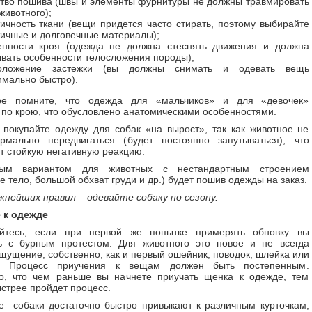
ство пошива (швы и элементы фурнитуры не должны травмировать
животного);
ичность ткани (вещи придется часто стирать, поэтому выбирайте
тичные и долговечные материалы);
енности кроя (одежда не должна стеснять движения и должна
ывать особенности телосложения породы);
оложение застежки (вы должны снимать и одевать вещь
имально быстро).
е помните, что одежда для «мальчиков» и для «девочек»
 по крою, что обусловлено анатомическими особенностями.
 покупайте одежду для собак «на вырост», так как животное не
рмально передвигаться (будет постоянно запутываться), что
 стойкую негативную реакцию.
ным вариантом для животных с нестандартным строением
е тело, большой обхват груди и др.) будет пошив одежды на заказ.
жнейших правил – одевайте собаку по сезону.
 к одежде
йтесь, если при первой же попытке примерять обновку вы
сь с бурным протестом. Для животного это новое и не всегда
щущение, собственно, как и первый ошейник, поводок, шлейка или
к. Процесс приучения к вещам должен быть постепенным.
но, что чем раньше вы начнете приучать щенка к одежде, тем
стрее пройдет процесс.
е собаки достаточно быстро привыкают к различным курточкам,