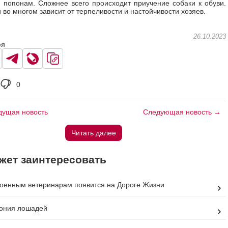
 попонам. Сложнее всего происходит приучение собаки к обуви.
и во многом зависит от терпеливости и настойчивости хозяев.
26.10.2023
ся
0
ущая новость
Следующая новость →
Читать далее
жет заинтересовать
оенным ветеринарам появится на Дороге Жизни
ония лошадей