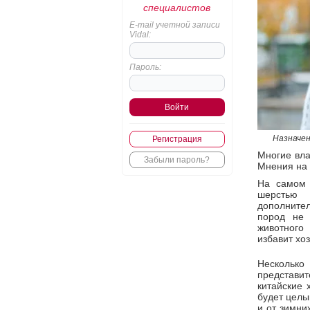
специалистов
E-mail учетной записи
Vidal:
Пароль:
Назначен
Регистрация
Многие вла
Забыли пароль?
Мнения на 
На самом 
шерстью 
дополните
пород не 
животного
избавит хо
Несколько
представи
китайские 
будет целы
и от зимни