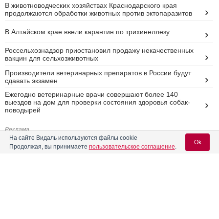
В животноводческих хозяйствах Краснодарского края
продолжаются обработки животных против эктопаразитов
В Алтайском крае ввели карантин по трихинеллезу
Россельхознадзор приостановил продажу некачественных
вакцин для сельхозживотных
Производители ветеринарных препаратов в России будут
сдавать экзамен
Ежегодно ветеринарные врачи совершают более 140
выездов на дом для проверки состояния здоровья собак-
поводырей
Реклама
На сайте Видаль используются файлы cookie
Ok
Продолжая, вы принимаете
пользовательское соглашение
.
Вход для специалистов
E-mail учетной записи Vidal: