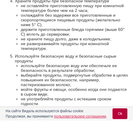
Храните продукты при безопасной температуре
не оставляйте приготовленную пищу при комнатной
температуре более чем на 2 часа;
охлаждайте без задержки все приготовленные и
скоропортящиеся пищевые продукты (желательно
ниже 5° С);
держите приготовленные блюда горячими (выше 60°
С) вплоть до сервировки;
не храните пищу долго, даже в холодильнике;
не размораживайте продукты при комнатной
температуре.
Используйте безопасную воду и безопасные сырые
продукты
используйте безопасную воду или обеспечьте ее
безопасность в результате обработки;
выбирайте продукты, подвергнутые обработке в целях
повышения их безопасности, например,
пастеризованное молоко;
мойте фрукты и овощи, особенно когда они подаются
в сыром виде;
не употребляйте продукты с истекшим сроком
годности.
На сайте Видаль используются файлы cookie
(http://www.who.int/foodsafety)
Ok
Продолжая, вы принимаете
пользовательское соглашение
.
Роспотребнадзор сообщает, что в связи со вспышкой тяжелого
кишечного инфекционного заболевания в Германии и некоторых других
странах, а также в связи с регистрацией случаев холеры в Мариуполе