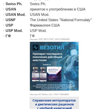
Swiss Ph.
Swiss Ph.
USAN
принятое к употреблению в США
USAN Mod.
USAN Mod.
USNF
The United States "National Formulaty"
USP
Фармакопея США
USP Mod.
USP Mod.
ГФ
ГФ
Реклама. ООО "ВЕТСТЕМ", ИНН 972
4016361
Реклама. АО "Видаль Рус", ИНН 772
8043605