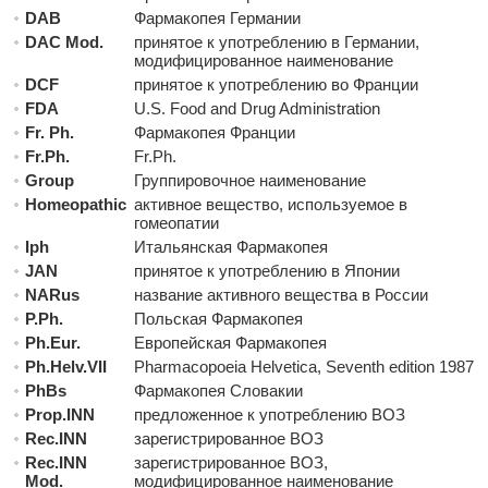
DAB
Фармакопея Германии
DAC Mod.
принятое к употреблению в Германии,
модифицированное наименование
DCF
принятое к употреблению во Франции
FDA
U.S. Food and Drug Administration
Fr. Ph.
Фармакопея Франции
Fr.Ph.
Fr.Ph.
Group
Группировочное наименование
Homeopathic
активное вещество, используемое в
гомеопатии
Iph
Итальянская Фармакопея
JAN
принятое к употреблению в Японии
NARus
название активного вещества в России
P.Ph.
Польская Фармакопея
Ph.Eur.
Европейская Фармакопея
Ph.Helv.VII
Pharmacopoeia Helvetica, Seventh edition 1987
PhBs
Фармакопея Словакии
Prop.INN
предложенное к употреблению ВОЗ
Rec.INN
зарегистрированное ВОЗ
Rec.INN
зарегистрированное ВОЗ,
Mod.
модифицированное наименование