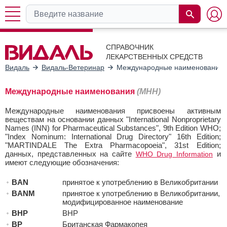
СПРАВОЧНИК
ЛЕКАРСТВЕННЫХ СРЕДСТВ
Видаль
Видаль-Ветеринар
Международные наименования 
Международные наименования
(МНН)
Международные наименования присвоены активным
веществам на основании данных "International Nonproprietary
Names (INN) for Pharmaceutical Substances", 9th Edition WHO;
"Index Nominum: International Drug Directory" 16th Edition;
"MARTINDALE The Extra Pharmacopoeia", 31st Edition;
данных, представленных на сайте
и
WHO Drug Information
имеют следующие обозначения:
BAN
принятое к употреблению в Великобритании
BANM
принятое к употреблению в Великобритании,
модифицированное наименование
BHP
BHP
BP
Британская Фармакопея