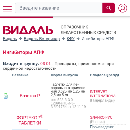
СПРАВОЧНИК
ЛЕКАРСТВЕННЫХ СРЕДСТВ
Видаль
Видаль-Ветеринар
КФУ
Ингибиторы АПФ
Ингибиторы АПФ
Входит в группу:
06.01
-
Препараты, применяемые при
сердечной недостаточности
Название
Форма выпуска
Владелец рег/уд
Таб­летки для пе­
рораль­но­го при­мене­
ния 0,625 мг/ 1,25 мг/
INTERVET
2,5 мг/ 5 мг
Вазотоп Р
INTERNATIONAL
рег. 528-3-3.0-
(Нидерланды)
1289№ПВИ-3-
3.5/01754 от 12.11.19
®
ФОРТЕКОР
ЭЛАНКО РУС
(Россия)
ТАБЛЕТКИ
Произведено: