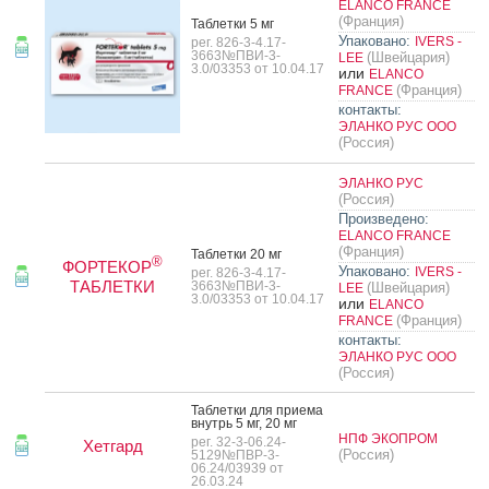
ELANCO FRANCE
(Франция)
Таб­летки 5 мг
Упаковано:
IVERS -
рег. 826-3-4.17-
3663№ПВИ-3-
(Швейцария)
LEE
3.0/03353 от 10.04.17
или
ELANCO
(Франция)
FRANCE
контакты:
ЭЛАНКО РУС ООО
(Россия)
ЭЛАНКО РУС
(Россия)
Произведено:
ELANCO FRANCE
(Франция)
Таб­летки 20 мг
®
ФОРТЕКОР
Упаковано:
IVERS -
рег. 826-3-4.17-
ТАБЛЕТКИ
3663№ПВИ-3-
(Швейцария)
LEE
3.0/03353 от 10.04.17
или
ELANCO
(Франция)
FRANCE
контакты:
ЭЛАНКО РУС ООО
(Россия)
Таб­летки для при­ема
внутрь 5 мг, 20 мг
НПФ ЭКОПРОМ
рег. 32-3-06.24-
Хетгард
(Россия)
5129№ПВР-3-
06.24/03939 от
26.03.24