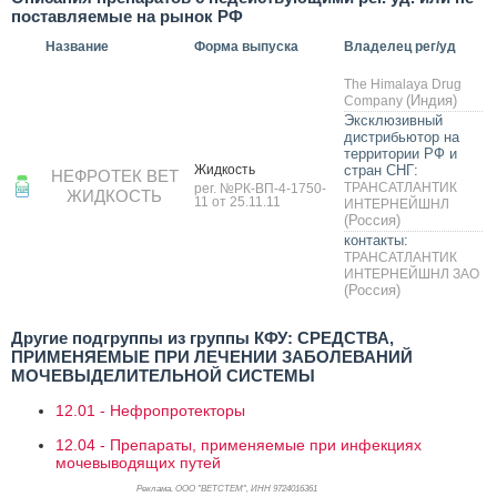
поставляемые на рынок РФ
Название
Форма выпуска
Владелец рег/уд
The Himalaya Drug
(Индия)
Company
Эксклюзивный
дистрибьютор на
территории РФ и
Жид­кость
стран СНГ:
НЕФРОТЕК ВЕТ
ТРАНСАТЛАНТИК
рег. №РК-ВП-4-1750-
ЖИДКОСТЬ
11 от 25.11.11
ИНТЕРНЕЙШНЛ
(Россия)
контакты:
ТРАНСАТЛАНТИК
ИНТЕРНЕЙШНЛ ЗАО
(Россия)
Другие подгруппы из группы КФУ: СРЕДСТВА,
ПРИМЕНЯЕМЫЕ ПРИ ЛЕЧЕНИИ ЗАБОЛЕВАНИЙ
МОЧЕВЫДЕЛИТЕЛЬНОЙ СИСТЕМЫ
12.01 - Нефропротекторы
12.04 - Препараты, применяемые при инфекциях
мочевыводящих путей
Реклама. ООО "ВЕТСТЕМ", ИНН 972
4016361