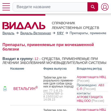
СПРАВОЧНИК
ЛЕКАРСТВЕННЫХ СРЕДСТВ
Видаль
Видаль-Ветеринар
КФУ
Препараты, применяемы
Препараты, применяемые при мочекаменной
болезни
Входит в группу:
12
-
СРЕДСТВА, ПРИМЕНЯЕМЫЕ ПРИ
ЛЕЧЕНИИ ЗАБОЛЕВАНИЙ МОЧЕВЫДЕЛИТЕЛЬНОЙ СИСТЕМЫ
Название
Форма выпуска
Владелец рег/уд
Агроветзащита НВЦ
Таб­летки для пе­
рораль­но­го при­мене­
(Россия)
ния (для со­бак сред­
Произведено:
АВЗ
них и круп­ных по­род)
®
ВЕТАЛЬГИН
(Россия)
С-П
рег. 77-1-8.15-
контакты:
2769№ПВР-3-
8.15/03182 от
АГРОВЕТЗАЩИТА
14.09.15
(Россия)
НВЦ ООО
Агроветзащита НВЦ
Таб­летки для пе­