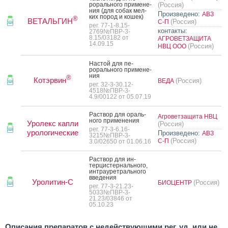
рораль­но­го при­мене­
(Россия)
ния (для со­бак мел­
Произведено:
АВЗ
ких по­род и ко­шек)
®
ВЕТАЛЬГИН
(Россия)
С-П
рег. 77-1-8.15-
контакты:
2769№ПВР-3-
8.15/03182 от
АГРОВЕТЗАЩИТА
14.09.15
(Россия)
НВЦ ООО
Нас­той для пе­
рораль­но­го при­мене­
ния
®
Котэрвин
(Россия)
ВЕДА
рег. 32-3-30.12-
4518№ПВР-3-
4.9/00122 от 05.07.19
Рас­твор для ораль­
Агроветзащита НВЦ
но­го при­мене­ния
Уролекс капли
(Россия)
рег. 77-3-6.16-
урологические
Произведено:
АВЗ
3215№ПВР-3-
(Россия)
С-П
3.0/02650 от 01.06.16
Рас­твор для ин­
терцис­терналь­но­го,
ин­тра­урет­раль­но­го
вве­дения
Уролитин-С
(Россия)
БИОЦЕНТР
рег. 77-3-21.23-
5033№ПВР-3-
21.23/03846 от
05.10.23
Описания препаратов с недействующими рег. уд. или не