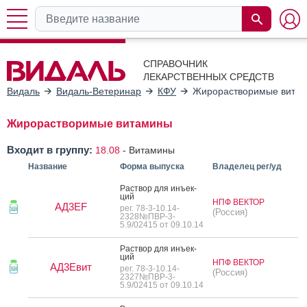
СПРАВОЧНИК
ЛЕКАРСТВЕННЫХ СРЕДСТВ
Видаль
Видаль-Ветеринар
КФУ
Жирорастворимые вита
Жирорастворимые витамины
Входит в группу:
18.08
-
Витамины
Название
Форма выпуска
Владелец рег/уд
Рас­твор для инъ­ек­
ций
НПФ ВЕКТОР
АД3EF
рег. 78-3-10.14-
(Россия)
2328№ПВР-3-
5.9/02415 от 09.10.14
Рас­твор для инъ­ек­
ций
НПФ ВЕКТОР
АД3Евит
рег. 78-3-10.14-
(Россия)
2327№ПВР-3-
5.9/02415 от 09.10.14