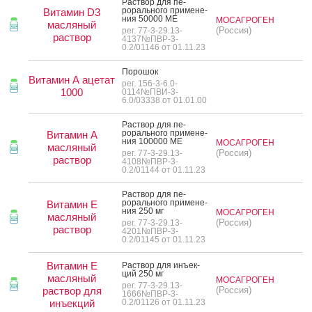
Рас­твор для пе­
рораль­но­го при­мене­
Витамин D3
ния 50000 МЕ
МОСАГРОГЕН
масляный
(Россия)
рег. 77-3-29.13-
раствор
4137№ПВР-3-
0.2/01146 от 01.11.23
По­рошок
Витамин А ацетат
рег. 156-3-6.0-
1000
0114№ПВИ-3-
6.0/03338 от 01.01.00
Рас­твор для пе­
рораль­но­го при­мене­
Витамин А
ния 100000 МЕ
МОСАГРОГЕН
масляный
(Россия)
рег. 77-3-29.13-
раствор
4108№ПВР-3-
0.2/01144 от 01.11.23
Рас­твор для пе­
рораль­но­го при­мене­
Витамин Е
ния 250 мг
МОСАГРОГЕН
масляный
(Россия)
рег. 77-3-29.13-
раствор
4201№ПВР-3-
0.2/01145 от 01.11.23
Витамин Е
Рас­твор для инъ­ек­
ций 250 мг
масляный
МОСАГРОГЕН
рег. 77-3-29.13-
раствор для
(Россия)
1666№ПВР-3-
инъекций
0.2/01126 от 01.11.23