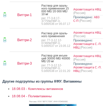
Рас­твор для ораль­
но­го при­мене­ния 15
Агроветзащита НВЦ
000 МЕ/ 20 000 МЕ/
(Россия)
10 мг
Виттри-1
Произведено:
АВЗ
рег. 77-3-8.17-
(Россия)
С-П
3775№ПВР-3-
5.0/00536 от 05.07.17
Агроветзащита НВЦ
Рас­твор для ораль­
(Россия)
но­го при­мене­ния
Виттри-2
рег. 77-3-12.12-
Произведено:
0746№ПВР-3-
Агроветзащита С.-П.
5.0/00537 от 23.05.12
(Россия)
НВЦ
Рас­твор для инъ­ек­
Агроветзащита НВЦ
ций 30000 МЕ/ 40000
(Россия)
МЕ/ 20 мг
Виттри-3
Произведено:
рег. 77-3-12.12-
Агроветзащита С.-П.
0745№ПВР-3-
(Россия)
5.0/00538 от 22.01.20
НВЦ
Другие подгруппы из группы КФУ: Витамины
18.08.03 - Комплексы витаминов
18.08.04 - Поливитамины
Реклама. ООО "ВЕТСТЕМ", ИНН 972
4016361