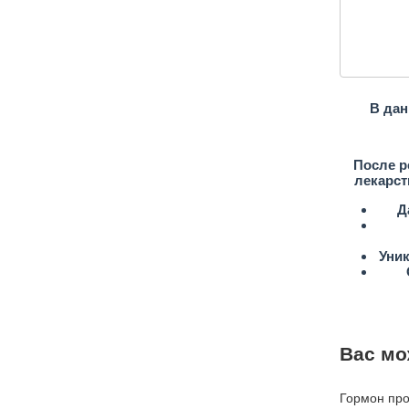
В дан
После р
лекарст
Д
Уни
Вас мо
Гормон про