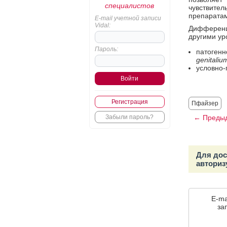
специалистов
чувствит
препаратам
E-mail учетной записи
Vidal:
Дифференц
другими ур
Пароль:
патоген
genitaliu
условно-
Регистрация
Пфайзер
← Предыд
Забыли пароль?
Для дос
авториз
E-ma
зап