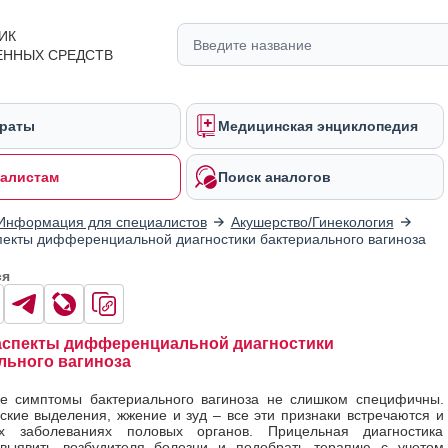
ИК
ЕННЫХ СРЕДСТВ
раты
Медицинская энциклопедия
алистам
Поиск аналогов
Информация для специалистов
Акушерство/Гинекология
екты дифференциальной диагностики бактериального вагиноза
ся
спекты дифференциальной диагностики
льного вагиноза
ие симптомы бактериального вагиноза не слишком специфичны.
ские выделения, жжение и зуд – все эти признаки встречаются и
х заболеваниях половых органов. Прицельная диагностика
 выявить возбудителя болезни и подобрать терапию с учетом