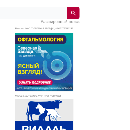
Расширенный поиск
Реклама. НАО "СЕВЕРНАЯ ЗВЕЗДА", ИНН 772
0185196
Реклама. АО "Видаль Рус", ИНН 772
8043605