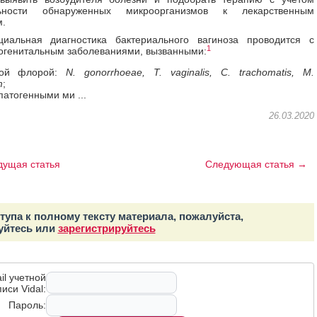
ельности обнаруженных микроорганизмов к лекарственным
.
иальная диагностика бактериального вагиноза проводится с
1
огенитальным заболеваниями, вызванными:
ной флорой:
N. gonorrhoeae, T. vaginalis, C. trachomatis, M.
m
;
патогенными ми ...
26.03.2020
ущая статья
Следующая статья →
тупа к полному тексту материала, пожалуйста,
уйтесь или
зарегистрируйтесь
il учетной
иси Vidal:
Пароль: