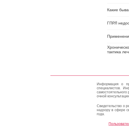
Какие быва
ГПРЛ недоо
Применение
Хроническо
тактика ле
Информация о пр
специалистов. Ин
самостоятельного 
очной консультации
Свидетельство о р
надзору в сфере с
года.
Пользовате