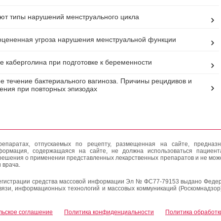
ют типы нарушений менструального цикла
цененная угроза нарушения менструальной функции
 каберголина при подготовке к беременности
е течение бактериального вагиноза. Причины рецидивов и
чения при повторных эпизодах
епаратах, отпускаемых по рецепту, размещенная на сайте, предназн
формация, содержащаяся на сайте, не должна использоваться пациен
решения о применении представленных лекарственных препаратов и не мож
 врача.
егистрации средства массовой информации Эл № ФС77-79153 выдано Федер
вязи, информационных технологий и массовых коммуникаций (Роскомнадзор
льское соглашение
Политика конфиденциальности
Политика обработк