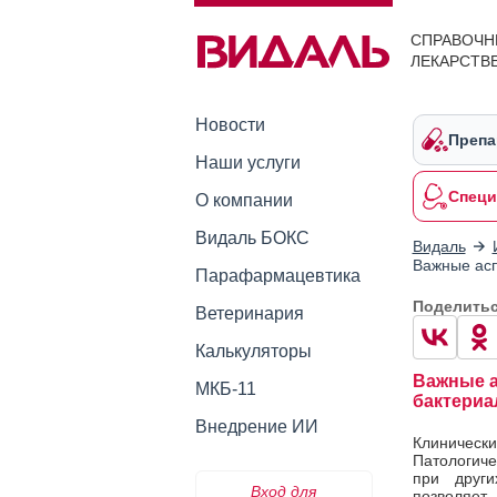
СПРАВОЧН
ЛЕКАРСТВ
Новости
Препа
Наши услуги
Специ
О компании
Видаль БОКС
Видаль
Важные асп
Парафармацевтика
Поделить
Ветеринария
Калькуляторы
Важные а
МКБ-11
бактериа
Внедрение ИИ
Клиническ
Патологиче
при други
Вход для
позволяет