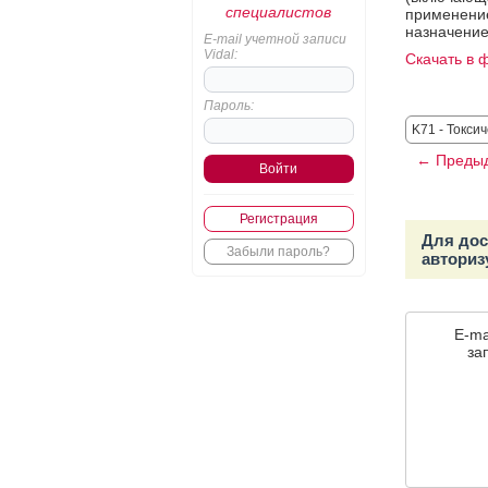
специалистов
применение
назначение
E-mail учетной записи
Vidal:
Скачать в 
Пароль:
K71 - Токси
← Предыд
Регистрация
Для дос
Забыли пароль?
авториз
E-ma
зап