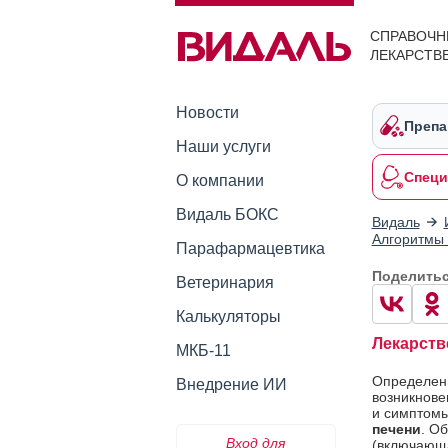
СПРАВОЧН
ЛЕКАРСТВ
Новости
Препа
Наши услуги
Специ
О компании
Видаль БОКС
Видаль
Алгоритмы 
Парафармацевтика
Поделить
Ветеринария
Калькуляторы
Лекарств
МКБ-11
Определе
Внедрение ИИ
возникнове
и симптом
печени
. О
Вход для
(включающа