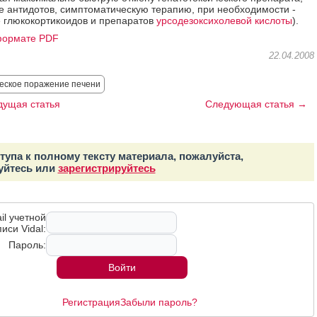
 антидотов, симптоматическую терапию, при необходимости -
 глюкокортикоидов и препаратов
урсодезоксихолевой кислоты
).
формате PDF
22.04.2008
ческое поражение печени
ущая статья
Следующая статья →
тупа к полному тексту материала, пожалуйста,
уйтесь или
зарегистрируйтесь
il учетной
иси Vidal:
Пароль:
Регистрация
Забыли пароль?