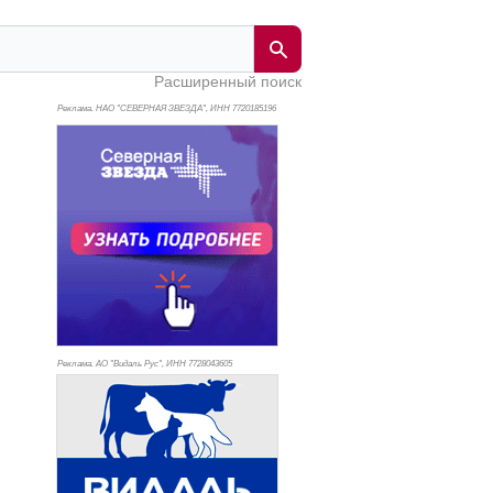
Расширенный поиск
Реклама. НАО "СЕВЕРНАЯ ЗВЕЗДА", ИНН 772
0185196
Реклама. АО "Видаль Рус", ИНН 772
8043605