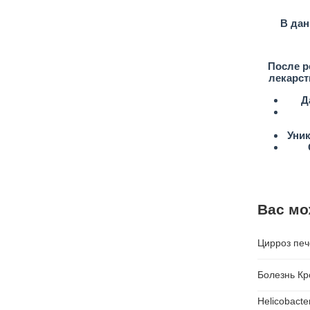
В дан
После р
лекарст
Д
Уни
Вас мо
Цирроз печ
Болезнь Кр
Helicobacte