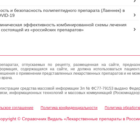
сть и безопасность полипептидного препарата (Лаеннек) в
OVID-19
линическая эффективность комбинированной схемы лечения
, состоящей из «российских препаратов»
епаратах, отпускаемых по рецепту, размещенная на сайте, предназн
формация, содержащаяся на сайте, не должна использоваться пациен
решения о применении представленных лекарственных препаратов и не мож
 врача.
егистрации средства массовой информации Эл № ФС77-79153 выдано Федер
вязи, информационных технологий и массовых коммуникаций (Роскомнадзор
льское соглашение
Политика конфиденциальности
Политика обработк
opyright
Справочник Видаль «Лекарственные препараты в Росси
©