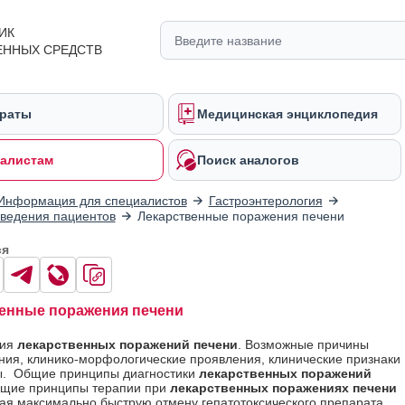
ИК
ЕННЫХ СРЕДСТВ
раты
Медицинская энциклопедия
алистам
Поиск аналогов
Информация для специалистов
Гастроэнтерология
ведения пациентов
Лекарственные поражения печени
ся
енные поражения печени
ния
лекарственных поражений печени
. Возможные причины
ния, клинико-морфологические проявления, клинические признаки
ы. Общие принципы диагностики
лекарственных поражений
бщие принципы терапии при
лекарственных поражениях печени
я максимально быструю отмену гепатотоксического препарата,