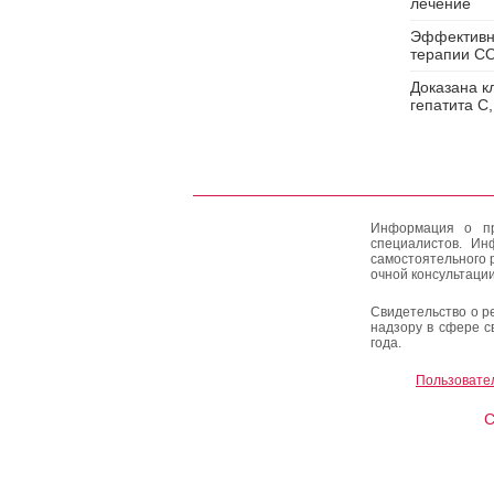
лечение
Эффективно
терапии C
Доказана к
гепатита С
Информация о пр
специалистов. Ин
самостоятельного 
очной консультации
Свидетельство о р
надзору в сфере с
года.
Пользовате
C