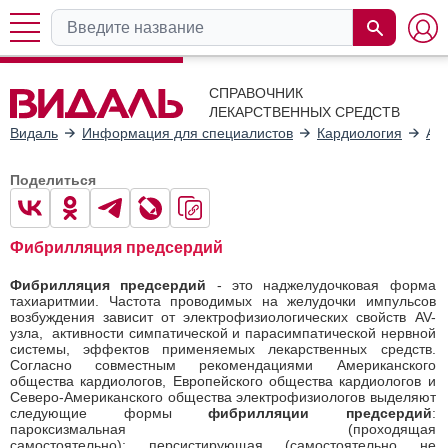
СПРАВОЧНИК
ЛЕКАРСТВЕННЫХ СРЕДСТВ
Видаль
Информация для специалистов
Кардиология
Ал
Поделиться
Фибрилляция предсердий
Фибрилляция предсердий
- это наджелудочковая форма
тахиаритмии. Частота проводимых на желудочки импульсов
возбуждения зависит от электрофизиологических свойств AV-
узла, активности симпатической и парасимпатической нервной
системы, эффектов применяемых лекарственных средств.
Согласно совместным рекомендациями Американского
общества кардиологов, Европейского общества кардиологов и
Северо-Американского общества электрофизиологов выделяют
следующие формы
фибрилляции предсердий
:
пароксизмальная (проходящая
самостоятельно); персистирующая (самостоятельно не