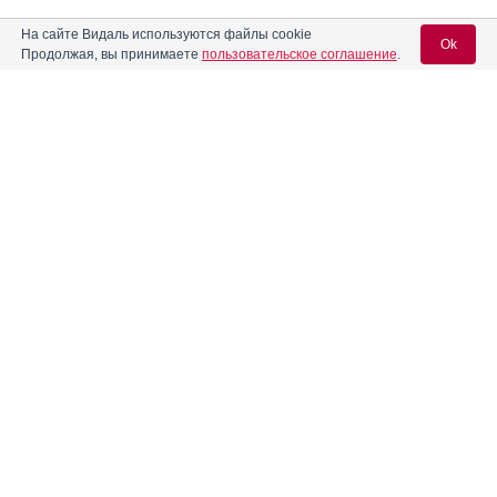
На сайте Видаль используются файлы cookie
Ok
Продолжая, вы принимаете
пользовательское соглашение
.
Вход для специалистов
E-mail учетной записи Vidal:
Пароль:
Реклама. ООО "ОПЕЛЛА ХЕЛСКЕА", ИНН 971
0085580
Регистрация
Забыли пароль?