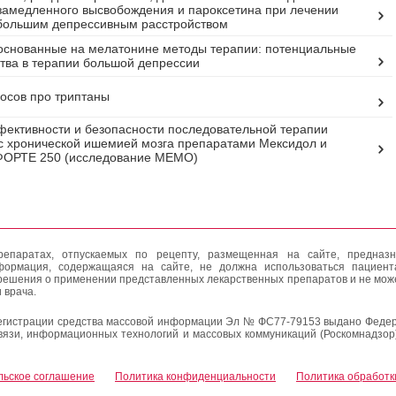
замедленного высвобождения и пароксетина при лечении
большим депрессивным расстройством
снованные на мелатонине методы терапии: потенциальные
ва в терапии большой депрессии
осов про триптаны
ективности и безопасности последовательной терапии
с хронической ишемией мозга препаратами Мексидол и
ФОРТЕ 250 (исследование МЕМО)
епаратах, отпускаемых по рецепту, размещенная на сайте, предназн
формация, содержащаяся на сайте, не должна использоваться пациен
решения о применении представленных лекарственных препаратов и не мож
 врача.
егистрации средства массовой информации Эл № ФС77-79153 выдано Федер
вязи, информационных технологий и массовых коммуникаций (Роскомнадзор
льское соглашение
Политика конфиденциальности
Политика обработк