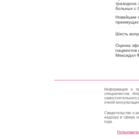
тразодона 
больных с 
Новейшие о
преимущест
Шесть вопр
Оценка эфф
пациентов 
Мексидол 
Информация о пр
специалистов. Ин
самостоятельного 
очной консультации
Свидетельство о р
надзору в сфере с
года.
Пользовате