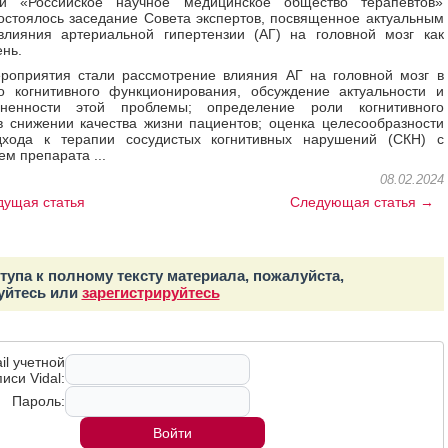
ии «Российское научное медицинское общество терапевтов»
стоялось заседание Совета экспертов, посвященное актуальным
влияния артериальной гипертензии (АГ) на головной мозг как
нь.
роприятия стали рассмотрение влияния АГ на головной мозг в
о когнитивного функционирования, обсуждение актуальности и
аненности этой проблемы; определение роли когнитивного
 снижении качества жизни пациентов; оценка целесообразности
дхода к терапии сосудистых когнитивных нарушений (СКН) с
м препарата ...
08.02.2024
ущая статья
Следующая статья →
тупа к полному тексту материала, пожалуйста,
уйтесь или
зарегистрируйтесь
il учетной
иси Vidal:
Пароль: