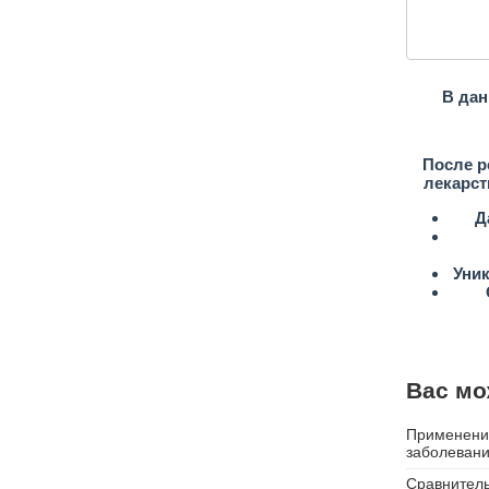
В дан
После р
лекарст
Д
Уни
Вас мо
Применение
заболевани
Сравнитель