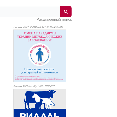
Расширенный поиск
Реклама. ООО "ПРОМОМЕД ДМ", ИНН 772
4365841
Реклама. АО "Видаль Рус", ИНН 772
8043605