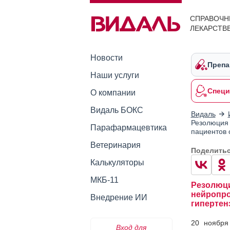
СПРАВОЧН
ЛЕКАРСТВ
Новости
Препа
Наши услуги
Специ
О компании
Видаль БОКС
Видаль
Резолюция 
Парафармацевтика
пациентов 
Ветеринария
Поделить
Калькуляторы
МКБ-11
Резолюци
нейропро
Внедрение ИИ
гипертен
20 ноября
Вход для