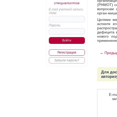
организац
специалистов
(РНМОТ) со
вопросам 
E-mail учетной записи
орган-мише
Vidal:
Целями ме
аспекте ег
Пароль:
распростр
дефицита в
нового по
применение
← Предыд
Регистрация
Забыли пароль?
Для дос
авториз
E-ma
зап