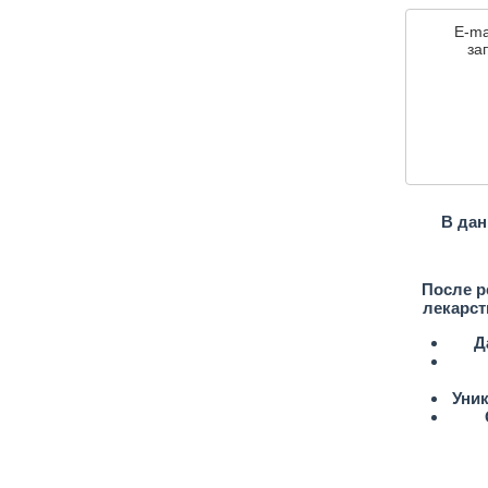
E-ma
зап
В дан
После р
лекарст
Д
Уни