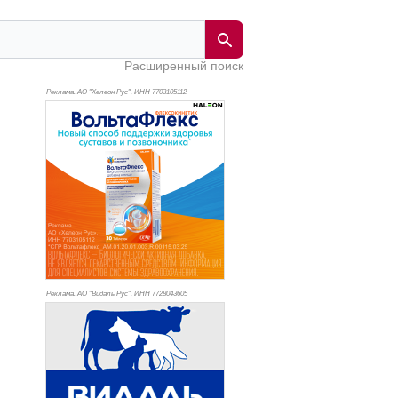
Расширенный поиск
Реклама. АО "Хелеон Рус", ИНН 770
3105112
Реклама. АО "Видаль Рус", ИНН 772
8043605