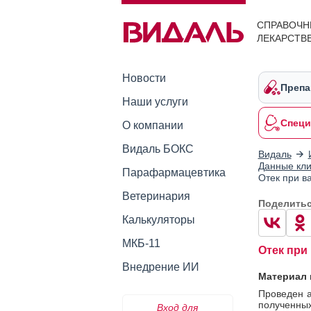
СПРАВОЧН
ЛЕКАРСТВ
Новости
Препа
Наши услуги
Специ
О компании
Видаль БОКС
Видаль
Данные кли
Парафармацевтика
Отек при в
Ветеринария
Поделить
Калькуляторы
МКБ-11
Отек при
Внедрение ИИ
Материал 
Проведен а
полученных
Вход для