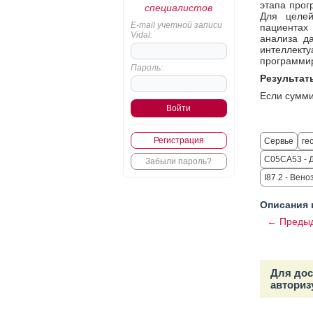
этапа прог
специалистов
Для целе
E-mail учетной записи
пациентах 
Vidal:
анализа д
интеллекту
программи
Пароль:
Результат
Если суммир
Регистрация
Сервье
ге
C05CA53 - Д
Забыли пароль?
I87.2 - Вен
Описания 
← Предыд
Для дос
авториз