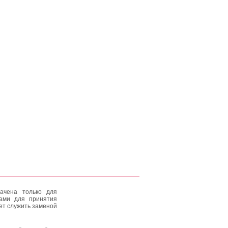
ачена только для
тами для принятия
ет служить заменой