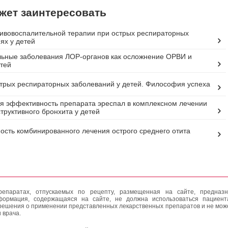
жет заинтересовать
ивовоспалительной терапии при острых респираторных
ях у детей
ьные заболевания ЛОР-органов как осложнение ОРВИ и
етей
трых респираторных заболеваний у детей. Философия успеха
я эффективность препарата эреспал в комплексном лечении
структивного бронхита у детей
сть комбинированного лечения острого среднего отита
епаратах, отпускаемых по рецепту, размещенная на сайте, предназн
формация, содержащаяся на сайте, не должна использоваться пациен
решения о применении представленных лекарственных препаратов и не мож
 врача.