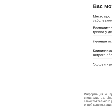
Вас мо
Место прот
заболевани
Воспалител
гриппа у д
Лечение ос
Клиническа
острого об
Эффективно
Информация о пр
специалистов. Ин
самостоятельного 
очной консультации