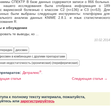
раммы СПЕКТР. В базе данных содержатся записи о 866 больных.
й нашего исследования была отобрана информация о 189
с варикозной болезнью с классом С2 (n=136) и С3 (n=53). Для
анных были выбраны следующие инструменты: платформа для
ального анализа данных KNIME 2.8.1. и язык статистического
рования R.
ы и обсуждение
овать те выводы, ко ...
10.02.2014
сперидин
диосмин
иосмин в комбинации с другими препаратами
озная недостаточность (хроническая) (периферическая)
®
препаратов:
Детралекс
.
ущая статья
Следующая статья →
тупа к полному тексту материала, пожалуйста,
уйтесь или
зарегистрируйтесь