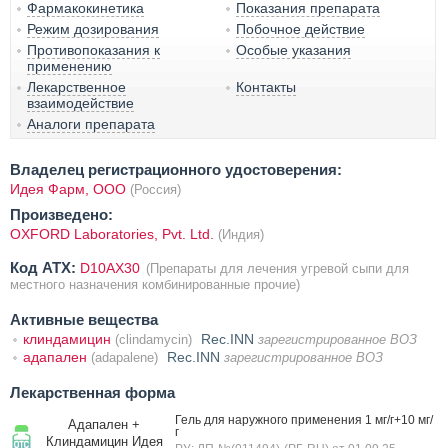
Фармакокинетика
Показания препарата
Режим дозирования
Побочное действие
Противопоказания к
Особые указания
применению
Лекарственное
Контакты
взаимодействие
Аналоги препарата
Владелец регистрационного удостоверения:
Идея Фарм, ООО
(Россия)
Произведено:
OXFORD Laboratories, Pvt. Ltd.
(Индия)
Код ATX:
D10AX30
(Препараты для лечения угревой сыпи для
местного назначения комбинированные прочие)
Активные вещества
клиндамицин
Rec.INN
(clindamycin)
зарегистрированное ВОЗ
адапален
Rec.INN
(adapalene)
зарегистрированное ВОЗ
Лекарственная форма
Гель для наружного применения 1 мг/г+10 мг/
Адапален +
г
Клиндамицин Идея