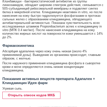
Клиндамицин
- бактериостатический антибиотик из группы
линкозамидов, обладает широким спектром действия, связывается с
50S-субъединицей рибосомальной мембраны и подавляет синтез
белка в микробной клетке. Клиндамицин неактивен in vitro, но после
нанесения на кожу быстро гидролизуется фосфатазами в протоках
сальных желез с образованием клиндамицина, обладающего
антибактериальной активностью. Показана чувствительность всех
исследованных штаммов Propionibacterium acnes к клиндамицину in
vitro (МПК 0.4 мкг/мл). После нанесения клиндамицина на кожу
количество жирных кислот на поверхности кожи уменьшается с 14%
до 2%.
Фармакокинетика
Абсорбция адапалена через кожу очень низкая (около 4%
применяемой дозы). Выведение из организма происходит, главным
образом, с желчью.
После наружного применения клиндамицина фосфата в сыворотке
крови и моче определяются очень низкие концентрации
клиндамицина.
Показания активных веществ препарата Адапален +
Клиндамицин Идея фарм
Угревая сыпь.
Открыть список кодов МКБ