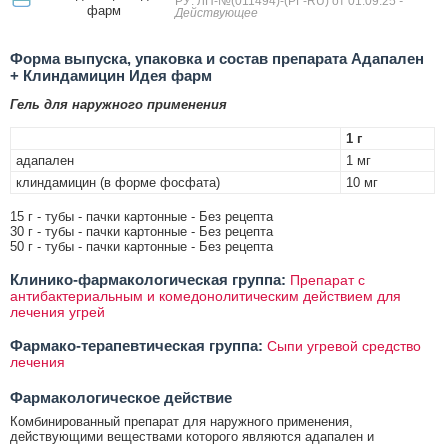
РУ: ЛП-№(011494)-(РГ-RU) от 01.09.25
-
фарм
Действующее
Форма выпуска, упаковка и состав препарата Адапален
+ Клиндамицин Идея фарм
Гель для наружного применения
1 г
адапален
1 мг
клиндамицин (в форме фосфата)
10 мг
15 г - тубы - пачки картонные - Без рецепта
30 г - тубы - пачки картонные - Без рецепта
50 г - тубы - пачки картонные - Без рецепта
Клинико-фармакологическая группа:
Препарат с
антибактериальным и комедонолитическим действием для
лечения угрей
Фармако-терапевтическая группа:
Сыпи угревой средство
лечения
Фармакологическое действие
Комбинированный препарат для наружного применения,
действующими веществами которого являются адапален и