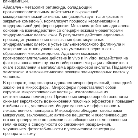
клиндамицин.
Адапален
- метаболит ретиноида, обладающий
противовоспалительным действием и выраженной
комедонолитической активностью (воздействует на открытые и
закрытые комедоны), нормализует процессы кератинизации и
эпидермальной дифференцировки. Механизм действия адапалена
основан на взаимодействии со специфическими γ-рецепторами
эпидермальных клеток кожи. В результате действия адапалена
происходит уменьшение связывания фолликулярных
эпидермальных клеток в устье сально-волосяного фолликула и
ускорение их отшелушивания, что уменьшает вероятность
образования микрокомедонов. Адапален оказывает
противовоспалительное действие in vivo и in vitro, воздействуя на
факторы воспаления путем ингибирования миграции лейкоцитов в
очаге воспаления и метаболизма арахидоновой кислоты. Подавляет
хемотаксис и хемокинетические реакции полинуклеарных клеток у
человека.
В препарате, содержащем адапален микросферический, последний
заключен в микросферы. Микросферы представляют собой
округлые микроскопические частицы, изготовленные из
синтетических полимеров. Применение микросферной технологии
снижает вероятность возникновения побочных эффектов и повышает
стабильность, увеличивает биодоступность и эффективность
лекарственного препарата. Микросферы обладают свойствами
микрогубок, заключающих активное вещество и обеспечивающих
его контролируемое во времени высвобождение после нанесения
геля на кожу в совокупности со снижением раздражения,
улучшением фотостабильности и увеличением пенетрации
препарата в кожу.