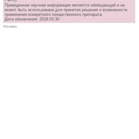
Приведенная научная информация является обобщающей и не
может быть использована для принятия решения о возможности
применения конкретного лекарственного препарата.
Дата обновления: 2018.03.30
Реклама